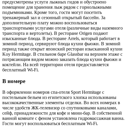
предусмотрены услуги лыжных гидов и обустроено
помещение для хранения лыж рядом с горнолыжными
подъемниками. Кроме того, гости могут посетить
тренажерный зал и сезонный открытый бассейн. За
дополнительную плату можно воспользоваться
транспортными услугами отеля (различные виды наземного
транспорта и вертолеты). В ресторане Origen подают
изысканные блюда. В ресторане Arrels, который работает в
зимний период, сервируют блюда кухни фьюжн. В зимний
период также открыт японский ресторан изысканной кухни
Koy Hermitage. В стильном баре Glassbar на верхнем этаже с
потрясающим видом можно заказать блюда кухни фьюжн и
коктейли. На всей территории отеля предоставляется
бесплатный Wi-Fi.
В номере
В оформлении номеров спа-отеля Sport Hermitage с
постельным бельем из египетского хлопка использованы
высококачественные элементы отделки. Во всех номерах в
числе удобств ЖК-телевизор со спутниковыми каналами,
сейф, принадлежности для кофе и мини-бар. В собственной
ванной комнате с феном установлена гидромассажная ванна.
Гости могут воспользоваться бесплатным Wi-Fi.