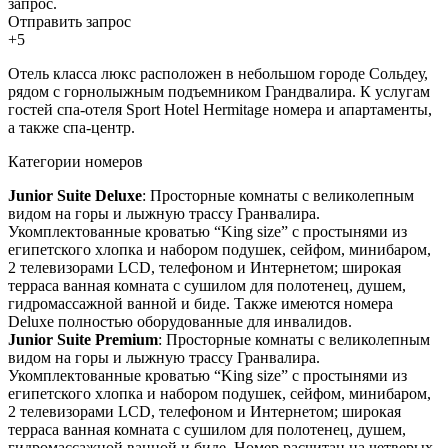
запрос.
Отправить запрос
+5
Отель класса люкс расположен в небольшом городе Сольдеу,
рядом с горнолыжным подъемником Грандвалира. К услугам
гостей спа-отеля Sport Hotel Hermitage номера и апартаменты,
а также спа-центр.
Категории номеров
Junior Suite Deluxe
: Просторные комнаты с великолепным
видом на горы и лыжную трассу Гранвалира.
Укомплектованные кроватью “King size” с простынями из
египетского хлопка и набором подушек, сейфом, минибаром,
2 телевизорами LCD, телефоном и Интернетом; широкая
терраса ванная комната с сушилом для полотенец, душем,
гидромассажной ванной и биде. Также имеются номера
Deluxe полностью оборудованные для инвалидов.
Junior Suite Premium
: Просторные комнаты с великолепным
видом на горы и лыжную трассу Гранвалира.
Укомплектованные кроватью “King size” с простынями из
египетского хлопка и набором подушек, сейфом, минибаром,
2 телевизорами LCD, телефоном и Интернетом; широкая
терраса ванная комната с сушилом для полотенец, душем,
гидромассажной ванной и биде. Номер расчитан на четверых.