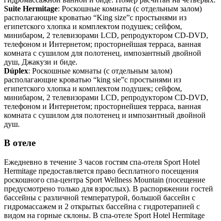
Suite Hermitage
: Роскошные комнаты (с отдельным залом)
располагающие кроватью “King size”с простынями из
египетского хлопка и комплектом подушек; сейфом,
минибаром, 2 телевизорами LCD, репродуктором CD-DVD,
телефоном и Интернетом; просторнейшая терраса, ванная
комната с сушилом для полотенец, импозантный двойной
душ, Джакузи и биде.
Dúplex
: Роскошные комнаты (с отдельным залом)
располагающие кроватью “king sie”с простынями из
египетского хлопка и комплектом подушек; сейфом,
минибаром, 2 телевизорами LCD, репродуктором CD-DVD,
телефоном и Интернетом; просторнейшея терраса, ванная
комната с сушилом для полотенец и импозантный двойной
душ.
В отеле
Ежедневно в течение 3 часов гостям спа-отеля Sport Hotel
Hermitage предоставляется право бесплатного посещения
роскошного спа-центра Sport Wellness Mountain (посещение
предусмотрено только для взрослых). В распоряжении гостей
бассейны с различной температурой, большой бассейн с
гидромассажем и 2 открытых бассейна с гидротерапией с
видом на горные склоны. В спа-отеле Sport Hotel Hermitage