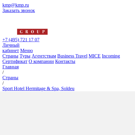
kmp@kmp.ru
Заказать звонок
+7 (495) 721 17 07
Личный
кабинет
Меню
Страны
Туры
Агентствам
Business Travel
MICE
Incoming
Сертификат
О компании
Контакты
Главная
/
Страны
/
Sport Hotel Hermitage & Spa, Soldeu
Sport Hotel Hermitage & Spa,
Soldeu
5*