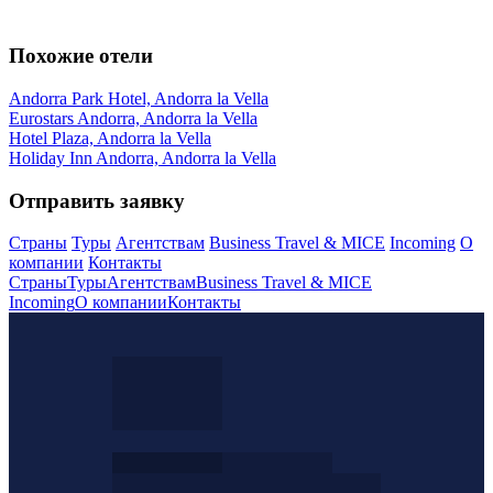
Похожие отели
Andorra Park Hotel, Andorra la Vella
Eurostars Andorra, Andorra la Vella
Hotel Plaza, Andorra la Vella
Holiday Inn Andorra, Andorra la Vella
Отправить заявку
Страны
Туры
Агентствам
Business Travel & MICE
Incoming
О
компании
Контакты
Страны
Туры
Агентствам
Business Travel & MICE
Incoming
О компании
Контакты