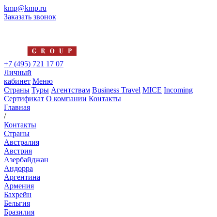
kmp@kmp.ru
Заказать звонок
+7 (495) 721 17 07
Личный
кабинет
Меню
Страны
Туры
Агентствам
Business Travel
MICE
Incoming
Сертификат
О компании
Контакты
Главная
/
Контакты
Страны
Австралия
Австрия
Азербайджан
Андорра
Аргентина
Армения
Бахрейн
Бельгия
Бразилия