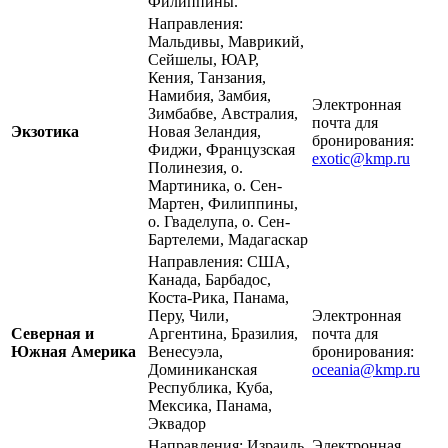
Филиппины.
Направления:
Мальдивы, Маврикий,
Сейшелы, ЮАР,
Кения, Танзания,
Намибия, Замбия,
Электронная
Зимбабве, Австралия,
почта для
Экзотика
Новая Зеландия,
бронирования:
Фиджи, Французская
exotic@kmp.ru
Полинезия, о.
Мартиника, о. Сен-
Мартен, Филиппины,
о. Гваделупа, о. Сен-
Бартелеми, Мадагаскар
Направления: США,
Канада, Барбадос,
Коста-Рика, Панама,
Перу, Чили,
Электронная
Северная и
Аргентина, Бразилия,
почта для
Южная Америка
Венесуэла,
бронирования:
Доминиканская
oceania@kmp.ru
Республика, Куба,
Мексика, Панама,
Эквадор
Направления: Израиль,
Электронная