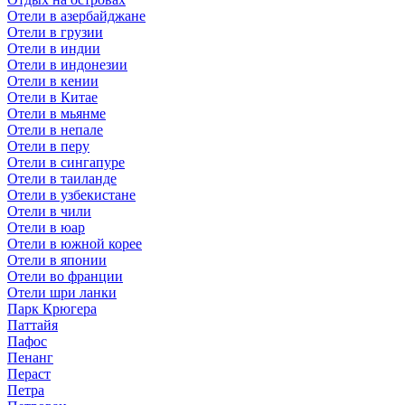
Отели в азербайджане
Отели в грузии
Отели в индии
Отели в индонезии
Отели в кении
Отели в Китае
Отели в мьянме
Отели в непале
Отели в перу
Отели в сингапуре
Отели в таиланде
Отели в узбекистане
Отели в чили
Отели в юар
Отели в южной корее
Отели в японии
Отели во франции
Отели шри ланки
Парк Крюгера
Паттайя
Пафос
Пенанг
Пераст
Петра