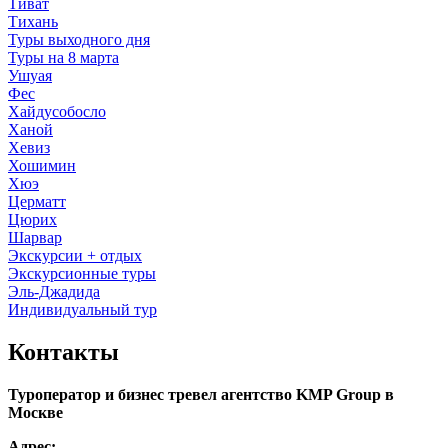
Тиват
Тихань
Туры выходного дня
Туры на 8 марта
Ушуая
Фес
Хайдусобосло
Ханой
Хевиз
Хошимин
Хюэ
Церматт
Цюрих
Шарвар
Экскурсии + отдых
Экскурсионные туры
Эль-Джадида
Индивидуальный тур
Контакты
Туроператор и бизнес тревел агентство KMP Group в
Москве
Адрес: