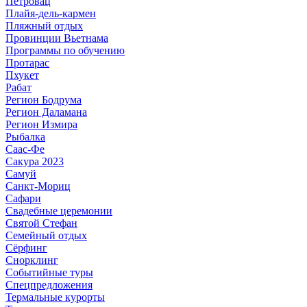
Петровац
Плайя-дель-кармен
Пляжный отдых
Провинции Вьетнама
Программы по обучению
Протарас
Пхукет
Рабат
Регион Бодрума
Регион Даламана
Регион Измира
Рыбалка
Саас-Фе
Сакура 2023
Самуй
Санкт-Мориц
Сафари
Свадебные церемонии
Святой Стефан
Семейный отдых
Сёрфинг
Снорклинг
Событийные туры
Спецпредложения
Термальные курорты