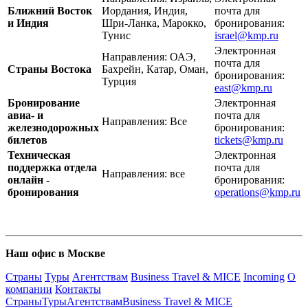
Ближний Восток
Иордания, Индия,
почта для
и Индия
Шри-Ланка, Марокко,
бронирования:
Тунис
israel@kmp.ru
Электронная
Направления: ОАЭ,
почта для
Страны Востока
Бахрейн, Катар, Оман,
бронирования:
Турция
east@kmp.ru
Бронирование
Электронная
авиа- и
почта для
Направления: Все
железнодорожных
бронирования:
билетов
tickets@kmp.ru
Техническая
Электронная
поддержка отдела
почта для
Направления: все
онлайн -
бронирования:
бронирования
operations@kmp.ru
Наш офис в Москве
Страны
Туры
Агентствам
Business Travel & MICE
Incoming
О
компании
Контакты
Страны
Туры
Агентствам
Business Travel & MICE