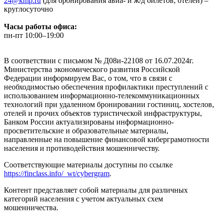
24@kmp.ru
(для бронирования авиа- и ж/д билетов, отелей) –
круглосуточно
Часы работы офиса:
пн-пт 10:00–19:00
В соответствии с письмом № Д08и-22108 от 16.07.2024г.
Министерства экономического развития Российской
Федерации информируем Вас, о том, что в связи с
необходимостью обеспечения профилактики преступлений с
использованием информационно-телекоммуникационных
технологий при удаленном бронировании гостиниц, хостелов,
отелей и прочих объектов туристической инфраструктуры,
Банком России актуализированы информационно-
просветительские и образовательные материалы,
направленные на повышение финансовой киберграмотности
населения и противодействия мошенничеству.
Соответствующие материалы доступны по ссылке
https://finclass.info/_wt/cybergram
.
Контент представляет собой материалы для различных
категорий населения с учетом актуальных схем
мошенничества.