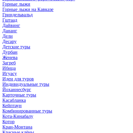
Горные лыжи
Горные лыжи на Кавказе
Гриндельвальд
Гштаад
Дайвинг
Дананг
Дели
Десару
Детские туры
Дурбан
Женева
Загреб
Ибица
Игуасу
Идеи для туров
Индивидуальные туры
Йоханнесбург
Карточные туры
Касабланка
Кейптаун
Комбинированные туры
Кота-Кинабалу
Котор
Кран-Монтана
Красные клёны