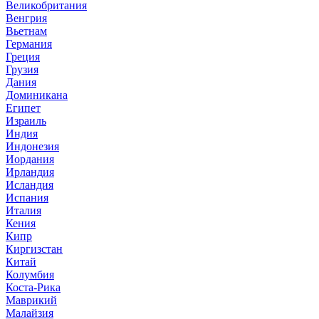
Великобритания
Венгрия
Вьетнам
Германия
Греция
Грузия
Дания
Доминикана
Египет
Израиль
Индия
Индонезия
Иордания
Ирландия
Исландия
Испания
Италия
Кения
Кипр
Киргизстан
Китай
Колумбия
Коста-Рика
Маврикий
Малайзия