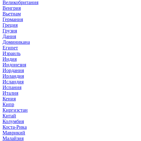
Великобритания
Венгрия
Вьетнам
Германия
Греция
Грузия
Дания
Доминикана
Египет
Израиль
Индия
Индонезия
Иордания
Ирландия
Исландия
Испания
Италия
Кения
Кипр
Киргизстан
Китай
Колумбия
Коста-Рика
Маврикий
Малайзия