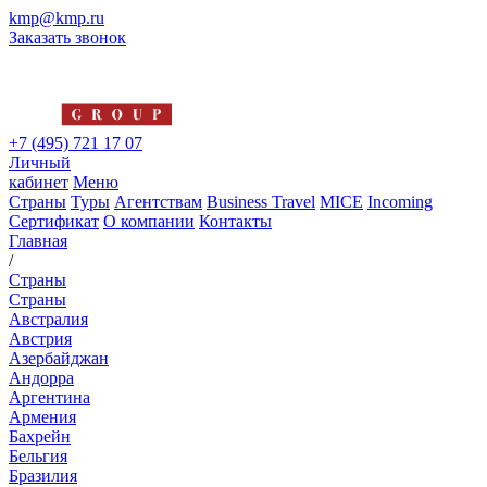
kmp@kmp.ru
Заказать звонок
+7 (495) 721 17 07
Личный
кабинет
Меню
Страны
Туры
Агентствам
Business Travel
MICE
Incoming
Сертификат
О компании
Контакты
Главная
/
Страны
Страны
Австралия
Австрия
Азербайджан
Андорра
Аргентина
Армения
Бахрейн
Бельгия
Бразилия