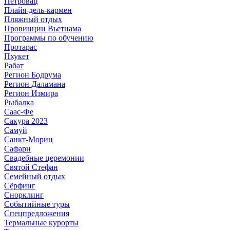
Петровац
Плайя-дель-кармен
Пляжный отдых
Провинции Вьетнама
Программы по обучению
Протарас
Пхукет
Рабат
Регион Бодрума
Регион Даламана
Регион Измира
Рыбалка
Саас-Фе
Сакура 2023
Самуй
Санкт-Мориц
Сафари
Свадебные церемонии
Святой Стефан
Семейный отдых
Сёрфинг
Снорклинг
Событийные туры
Спецпредложения
Термальные курорты