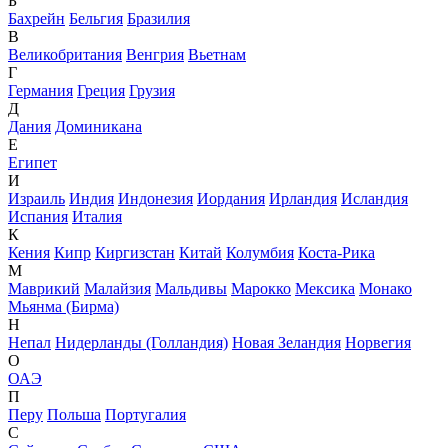
Б
Бахрейн
Бельгия
Бразилия
В
Великобритания
Венгрия
Вьетнам
Г
Германия
Греция
Грузия
Д
Дания
Доминикана
Е
Египет
И
Израиль
Индия
Индонезия
Иордания
Ирландия
Исландия
Испания
Италия
К
Кения
Кипр
Киргизстан
Китай
Колумбия
Коста-Рика
М
Маврикий
Малайзия
Мальдивы
Марокко
Мексика
Монако
Мьянма (Бирма)
Н
Непал
Нидерланды (Голландия)
Новая Зеландия
Норвегия
О
ОАЭ
П
Перу
Польша
Португалия
С