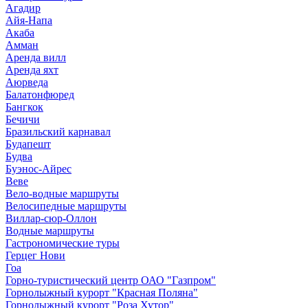
Агадир
Айя-Напа
Акаба
Амман
Аренда вилл
Аренда яхт
Аюрведа
Балатонфюред
Бангкок
Бечичи
Бразильский карнавал
Будапешт
Будва
Буэнос-Айрес
Веве
Вело-водные маршруты
Велосипедные маршруты
Виллар-сюр-Оллон
Водные маршруты
Гастрономические туры
Герцег Нови
Гоа
Горно-туристический центр ОАО "Газпром"
Горнолыжный курорт "Красная Поляна"
Горнолыжный курорт "Роза Хутор"