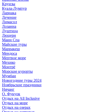
Круизы
Куала-Лумпур
Ларнака
Лечение
Лимасол
Лозанна
Луштица
Люцерн
Маин Спа
Майские туры
Марракеш
Мендоса
Мертвое море
Мехико
Монтрё
Морские курорты
Мумбаи
Новогодние туры 2024
Ноябрьские праздники
Нячанг
О. Фукуок
Отдых на All Inclusive
Отдых на море
Отдых на озерах
Отдых на островах