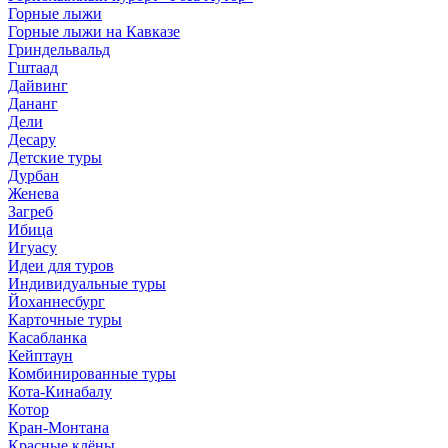
Горные лыжи
Горные лыжи на Кавказе
Гриндельвальд
Гштаад
Дайвинг
Дананг
Дели
Десару
Детские туры
Дурбан
Женева
Загреб
Ибица
Игуасу
Идеи для туров
Индивидуальные туры
Йоханнесбург
Карточные туры
Касабланка
Кейптаун
Комбинированные туры
Кота-Кинабалу
Котор
Кран-Монтана
Красные клёны