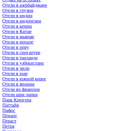
Отели в азербайджане
Отели в грузии
Отели в индии
Отели в индонезии
Отели в кении
Отели в Китае
Отели в мьянме
Отели в непале
Отели в перу
Отели в сингапуре
Отели в таиланде
Отели в узбекистане
Отели в чили
Отели в юар
Отели в южной корее
Отели в японии
Отели во франции
Отели шри ланки
Парк Крюгера
Паттайя
Пафос
Пенанг
Пераст
Петра