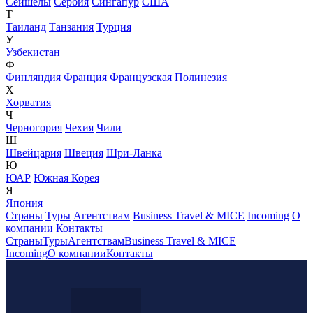
Сейшелы
Сербия
Сингапур
США
Т
Таиланд
Танзания
Турция
У
Узбекистан
Ф
Финляндия
Франция
Французская Полинезия
Х
Хорватия
Ч
Черногория
Чехия
Чили
Ш
Швейцария
Швеция
Шри-Ланка
Ю
ЮАР
Южная Корея
Я
Япония
Страны
Туры
Агентствам
Business Travel & MICE
Incoming
О
компании
Контакты
Страны
Туры
Агентствам
Business Travel & MICE
Incoming
О компании
Контакты