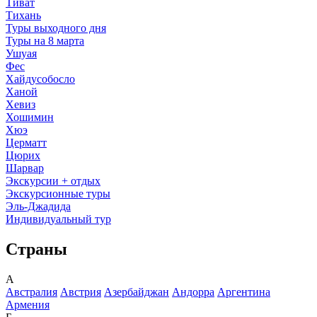
Тиват
Тихань
Туры выходного дня
Туры на 8 марта
Ушуая
Фес
Хайдусобосло
Ханой
Хевиз
Хошимин
Хюэ
Церматт
Цюрих
Шарвар
Экскурсии + отдых
Экскурсионные туры
Эль-Джадида
Индивидуальный тур
Страны
А
Австралия
Австрия
Азербайджан
Андорра
Аргентина
Армения