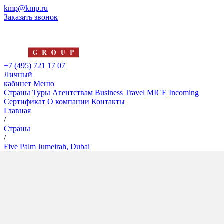
kmp@kmp.ru
Заказать звонок
+7 (495) 721 17 07
Личный
кабинет
Меню
Страны
Туры
Агентствам
Business Travel
MICE
Incoming
Сертификат
О компании
Контакты
Главная
/
Страны
/
Five Palm Jumeirah, Dubai
Five Palm Jumeirah, Dubai
5*