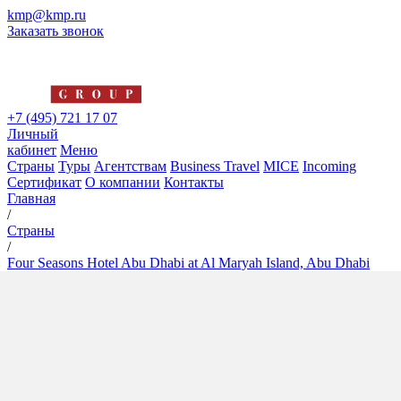
kmp@kmp.ru
Заказать звонок
+7 (495) 721 17 07
Личный
кабинет
Меню
Страны
Туры
Агентствам
Business Travel
MICE
Incoming
Сертификат
О компании
Контакты
Главная
/
Страны
/
Four Seasons Hotel Abu Dhabi at Al Maryah Island, Abu Dhabi
Four Seasons Hotel Abu Dhabi
at Al Maryah Island, Abu
Dhabi
5*