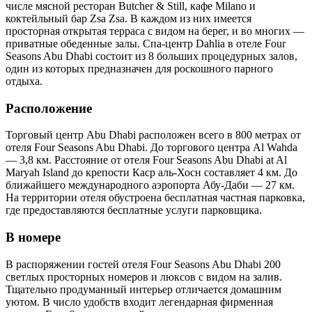
числе мясной ресторан Butcher & Still, кафе Milano и
коктейльный бар Zsa Zsa. В каждом из них имеется
просторная открытая терраса с видом на берег, и во многих —
приватные обеденные залы. Спа-центр Dahlia в отеле Four
Seasons Abu Dhabi состоит из 8 больших процедурных залов,
один из которых предназначен для роскошного парного
отдыха.
Расположение
Торговый центр Abu Dhabi расположен всего в 800 метрах от
отеля Four Seasons Abu Dhabi. До торгового центра Al Wahda
— 3,8 км. Расстояние от отеля Four Seasons Abu Dhabi at Al
Maryah Island до крепости Каср аль-Хосн составляет 4 км. До
ближайшего международного аэропорта Абу-Даби — 27 км.
На территории отеля обустроена бесплатная частная парковка,
где предоставляются бесплатные услуги парковщика.
В номере
В распоряжении гостей отеля Four Seasons Abu Dhabi 200
светлых просторных номеров и люксов с видом на залив.
Тщательно продуманный интерьер отличается домашним
уютом. В число удобств входит легендарная фирменная