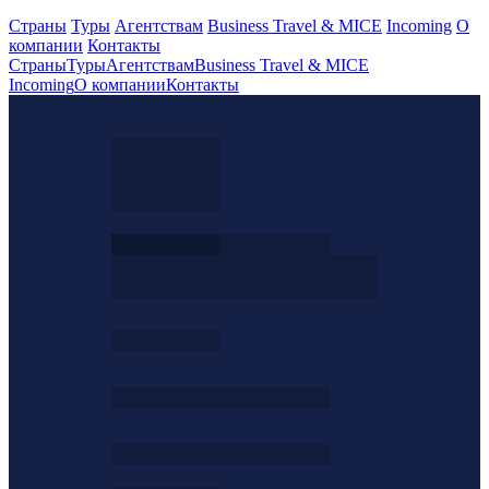
Страны
Туры
Агентствам
Business Travel & MICE
Incoming
О
компании
Контакты
Страны
Туры
Агентствам
Business Travel & MICE
Incoming
О компании
Контакты