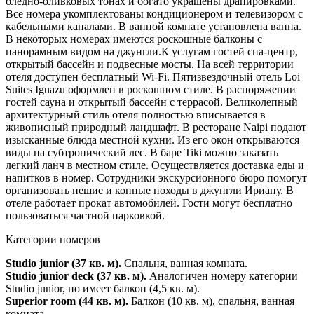
бледно-оливковых тонах и богато украшены драпировками.
Все номера укомплектованы кондиционером и телевизором с
кабельными каналами. В ванной комнате установлена ванна.
В некоторых номерах имеются роскошные балконы с
панорамным видом на джунгли.К услугам гостей спа-центр,
открытый бассейн и подвесные мосты. На всей территории
отеля доступен бесплатный Wi-Fi. Пятизвездочный отель Loi
Suites Iguazu оформлен в роскошном стиле. В распоряжении
гостей сауна и открытый бассейн с террасой. Великолепный
архитектурный стиль отеля полностью вписывается в
живописный природный ландшафт. В ресторане Naipi подают
изысканные блюда местной кухни. Из его окон открываются
виды на субтропический лес. В баре Tiki можно заказать
легкий ланч в местном стиле. Осуществляется доставка еды и
напитков в номер. Сотрудники экскурсионного бюро помогут
организовать пешие и конные походы в джунгли Ириапу. В
отеле работает прокат автомобилей. Гости могут бесплатно
пользоваться частной парковкой.
Категории номеров
Studio junior (37 кв. м).
Спальня, ванная комната.
Studio junior deck (37 кв. м).
Аналогичен номеру категории
Studio junior, но имеет балкон (4,5 кв. м).
Superior room (44 кв. м).
Балкон (10 кв. м), спальня, ванная
комната.