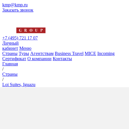
kmp@kmp.ru
Заказать звонок
+7 (495) 721 17 07
Личный
кабинет
Меню
Страны
Туры
Агентствам
Business Travel
MICE
Incoming
Сертификат
О компании
Контакты
Главная
/
Страны
/
Loi Suites, Iguazu
Loi Suites, Iguazu
5*