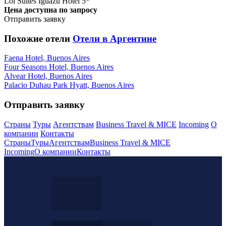
Loi Suites Iguazu Hotel 5*
Цена доступна по запросу
Отправить заявку
Похожие отели
Отели в Аргентине
Faena Hotel, Buenos Aires
Four Seasons Hotel, Buenos Aires
Alvear Hotel, Buenos Aires
Palacio Duhau Park Hyatt, Buenos Aires
Отправить заявку
Страны
Туры
Агентствам
Business Travel & MICE
Incoming
О
компании
Контакты
Страны
Туры
Агентствам
Business Travel & MICE
Incoming
О компании
Контакты