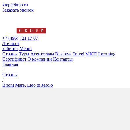
kmp@kmp.ru
Заказать звонок
+7 (495) 721 17 07
Личный
кабинет
Меню
Страны
Туры
Агентствам
Business Travel
MICE
Incoming
Сертификат
О компании
Контакты
Главная
/
Страны
/
Brioni Mare, Lido di Jesolo
Brioni Mare, Lido di Jesolo
4*