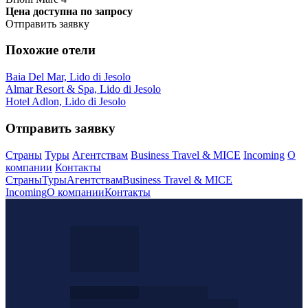
Цена доступна по запросу
Отправить заявку
Похожие отели
Baia Del Mar, Lido di Jesolo
Almar Resort & Spa, Lido di Jesolo
Hotel Adlon, Lido di Jesolo
Отправить заявку
Страны
Туры
Агентствам
Business Travel & MICE
Incoming
О
компании
Контакты
Страны
Туры
Агентствам
Business Travel & MICE
Incoming
О компании
Контакты