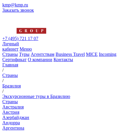
kmp@kmp.ru
Заказать звонок
+7 (495) 721 17 07
Личный
кабинет
Меню
Страны
Туры
Агентствам
Business Travel
MICE
Incoming
Сертификат
О компании
Контакты
Главная
/
Страны
/
Бразилия
/
Экскурсионные туры в Бразилию
Страны
Австралия
Австрия
Азербайджан
Андорра
Аргентина