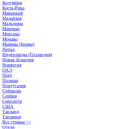
Колумбия
Коста-Рика
Маврикий
Малайзия
Мальдивы
Марокко
Мексика
Монако
Мьянма (Бирма)
Непал
Нидерланды (Голландия)
Новая Зеландия
Норвегия
ОАЭ
Перу
Польша
Португалия
Сейшелы
Сербия
Сингапур
США
Таиланд
Танзания
Все страны >>
Отели