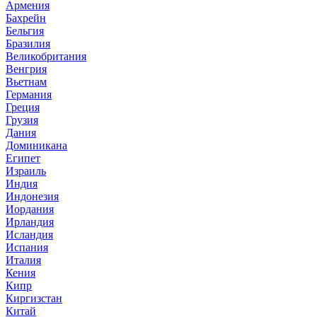
Армения
Бахрейн
Бельгия
Бразилия
Великобритания
Венгрия
Вьетнам
Германия
Греция
Грузия
Дания
Доминикана
Египет
Израиль
Индия
Индонезия
Иордания
Ирландия
Исландия
Испания
Италия
Кения
Кипр
Киргизстан
Китай