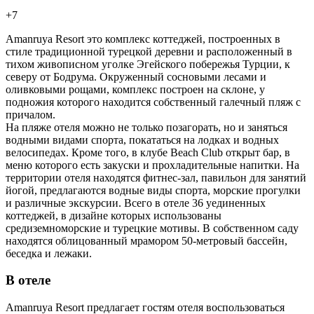
+7
Amanruya Resort это комплекс коттеджей, построенных в
стиле традиционной турецкой деревни и расположенный в
тихом живописном уголке Эгейского побережья Турции, к
северу от Бодрума. Окруженный сосновыми лесами и
оливковыми рощами, комплекс построен на склоне, у
подножия которого находится собственный галечный пляж с
причалом.
На пляже отеля можно не только позагорать, но и заняться
водными видами спорта, покататься на лодках и водных
велосипедах. Кроме того, в клубе Beach Сlub открыт бар, в
меню которого есть закуски и прохладительные напитки. На
территории отеля находятся фитнес-зал, павильон для занятий
йогой, предлагаются водные виды спорта, морские прогулки
и различные экскурсии. Всего в отеле 36 уединенных
коттеджей, в дизайне которых использованы
средиземноморские и турецкие мотивы. В собственном саду
находятся облицованный мрамором 50-метровый бассейн,
беседка и лежаки.
В отеле
Amanruya Resort предлагает гостям отеля воспользоваться