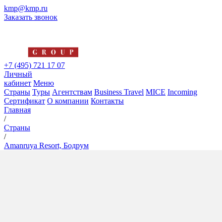
kmp@kmp.ru
Заказать звонок
+7 (495) 721 17 07
Личный
кабинет
Меню
Страны
Туры
Агентствам
Business Travel
MICE
Incoming
Сертификат
О компании
Контакты
Главная
/
Страны
/
Amanruya Resort, Бодрум
Amanruya Resort, Бодрум
5*