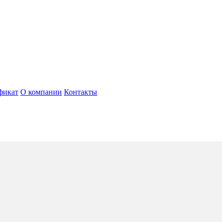
фикат
О компании
Контакты
анзибар
4*