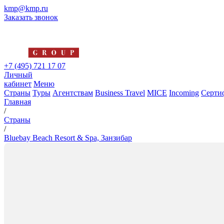
kmp@kmp.ru
Заказать звонок
+7 (495) 721 17 07
Личный
кабинет
Меню
Страны
Туры
Агентствам
Business Travel
MICE
Incoming
Серти
Главная
/
Страны
/
Bluebay Beach Resort & Spa, Занзибар
Bluebay Beach Resort & Spa, З