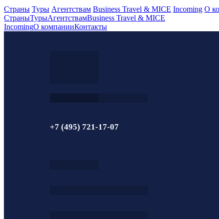
Страны
Туры
Агентствам
Business Travel & MICE
Incoming
О к
Страны
Туры
Агентствам
Business Travel & MICE
Incoming
О компании
Контакты
+7 (495) 721-17-07