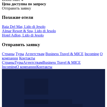
Цена доступна по запросу
Отправить заявку
Похожие отели
Baia Del Mar, Lido di Jesolo
Almar Resort & Spa, Lido di Jesolo
Hotel Adlon, Lido di Jesolo
Отправить заявку
Страны
Туры
Агентствам
Business Travel & MICE
Incoming
О
компании
Контакты
Страны
Туры
Агентствам
Business Travel & MICE
Incoming
О компании
Контакты