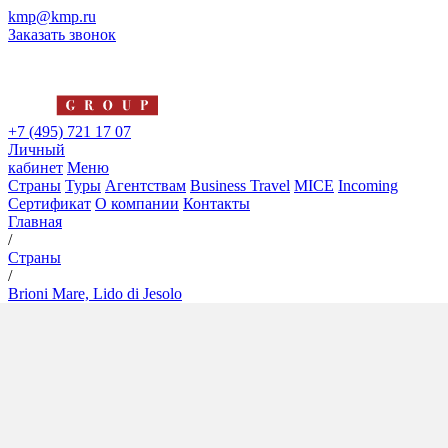
kmp@kmp.ru
Заказать звонок
+7 (495) 721 17 07
Личный
кабинет
Меню
Страны
Туры
Агентствам
Business Travel
MICE
Incoming
Сертификат
О компании
Контакты
Главная
/
Страны
/
Brioni Mare, Lido di Jesolo
Brioni Mare, Lido di Jesolo
4*