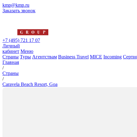
kmp@kmp.ru
Заказать звонок
+7 (495) 721 17 07
Личный
кабинет
Меню
Страны
Туры
Агентствам
Business Travel
MICE
Incoming
Серти
Главная
/
Страны
/
Caravela Beach Resort, Goa
Caravela Beach Resort, Goa
5*