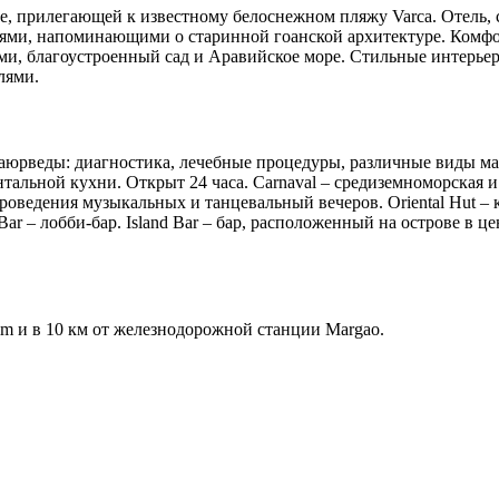
ще, прилегающей к известному белоснежном пляжу Varca. Отель
ями, напоминающими о старинной гоанской архитектуре. Комфо
ми, благоустроенный сад и Аравийское море. Стильные интерь
лями.
 аюрведы: диагностика, лечебные процедуры, различные виды мас
альной кухни. Открыт 24 часа. Carnaval – средиземноморская и 
роведения музыкальных и танцевальный вечеров. Oriental Hut – 
r – лобби-бар. Island Bar – бар, расположенный на острове в цен
im и в 10 км от железнодорожной станции Margao.