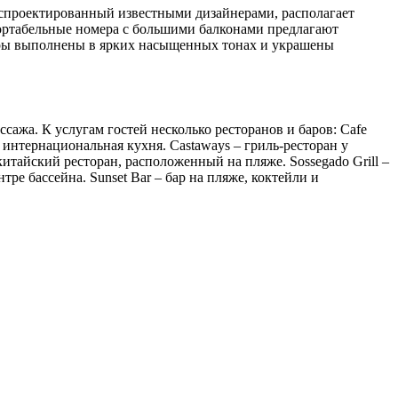
, спроектированный известными дизайнерами, располагает
ртабельные номера с большими балконами предлагают
еры выполнены в ярких насыщенных тонах и украшены
сажа. К услугам гостей несколько ресторанов и баров: Cafe
интернациональная кухня. Castaways – гриль-ресторан у
китайский ресторан, расположенный на пляже. Sossegado Grill –
тре бассейна. Sunset Bar – бар на пляже, коктейли и