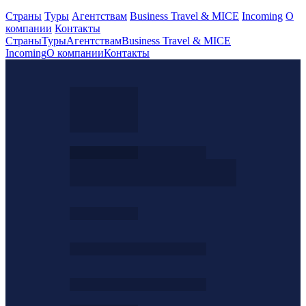
Страны
Туры
Агентствам
Business Travel & MICE
Incoming
О
компании
Контакты
Страны
Туры
Агентствам
Business Travel & MICE
Incoming
О компании
Контакты