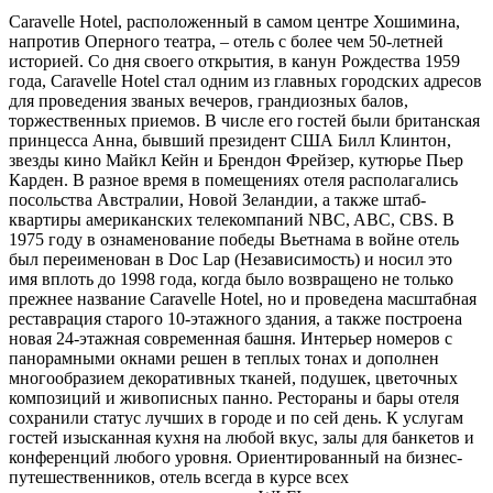
Caravelle Hotel, расположенный в самом центре Хошимина,
напротив Оперного театра, – отель с более чем 50-летней
историей. Со дня своего открытия, в канун Рождества 1959
года, Caravelle Hotel стал одним из главных городских адресов
для проведения званых вечеров, грандиозных балов,
торжественных приемов. В числе его гостей были британская
принцесса Анна, бывший президент США Билл Клинтон,
звезды кино Майкл Кейн и Брендон Фрейзер, кутюрье Пьер
Карден. В разное время в помещениях отеля располагались
посольства Австралии, Новой Зеландии, а также штаб-
квартиры американских телекомпаний NBC, ABC, CBS. В
1975 году в ознаменование победы Вьетнама в войне отель
был переименован в Doc Lap (Независимость) и носил это
имя вплоть до 1998 года, когда было возвращено не только
прежнее название Caravelle Hotel, но и проведена масштабная
реставрация старого 10-этажного здания, а также построена
новая 24-этажная современная башня. Интерьер номеров с
панорамными окнами решен в теплых тонах и дополнен
многообразием декоративных тканей, подушек, цветочных
композиций и живописных панно. Рестораны и бары отеля
сохранили статус лучших в городе и по сей день. К услугам
гостей изысканная кухня на любой вкус, залы для банкетов и
конференций любого уровня. Ориентированный на бизнес-
путешественников, отель всегда в курсе всех