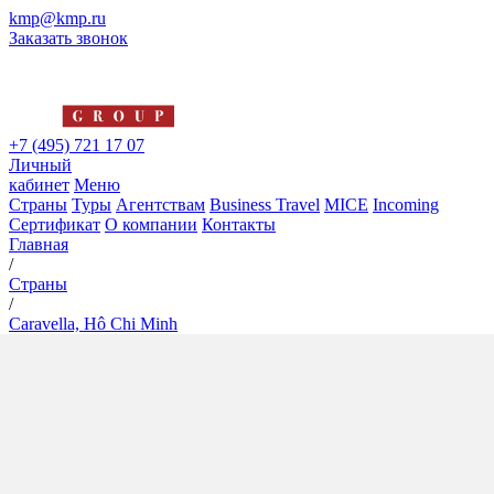
kmp@kmp.ru
Заказать звонок
+7 (495) 721 17 07
Личный
кабинет
Меню
Страны
Туры
Агентствам
Business Travel
MICE
Incoming
Сертификат
О компании
Контакты
Главная
/
Страны
/
Caravella, Нô Chi Minh
Caravella, Нô Chi Minh
5*