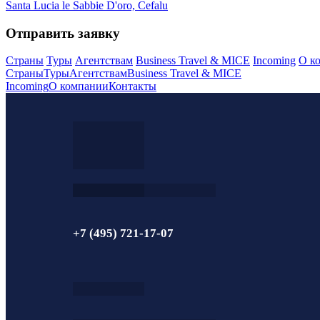
Santa Lucia le Sabbie D'oro, Cefalu
Отправить заявку
Страны
Туры
Агентствам
Business Travel & MICE
Incoming
О к
Страны
Туры
Агентствам
Business Travel & MICE
Incoming
О компании
Контакты
+7 (495) 721-17-07