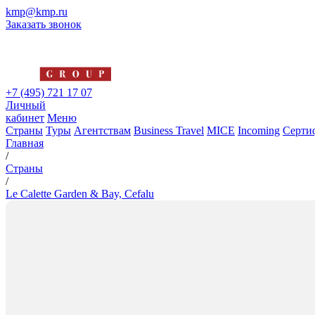
kmp@kmp.ru
Заказать звонок
+7 (495) 721 17 07
Личный
кабинет
Меню
Страны
Туры
Агентствам
Business Travel
MICE
Incoming
Серти
Главная
/
Страны
/
Le Calette Garden & Bay, Cefalu
Le Calette Garden & Bay, Cefa