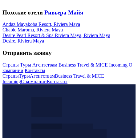
Похожие отели
Ривьера Майя
Andaz Mayakoba Resort, Riviera Maya
Chable Maroma, Riviera Maya
Desire Pearl Resort & Spa Riviera Maya, Riviera Maya
Desire, Riviera Maya
Отправить заявку
Страны
Туры
Агентствам
Business Travel & MICE
Incoming
О
компании
Контакты
Страны
Туры
Агентствам
Business Travel & MICE
Incoming
О компании
Контакты