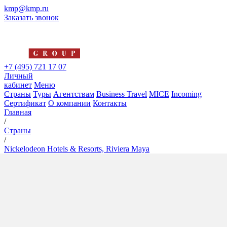
kmp@kmp.ru
Заказать звонок
+7 (495) 721 17 07
Личный
кабинет
Меню
Страны
Туры
Агентствам
Business Travel
MICE
Incoming
Сертификат
О компании
Контакты
Главная
/
Страны
/
Nickelodeon Hotels & Resorts, Riviera Maya
Nickelodeon Hotels & Resorts,
Riviera Maya
5*