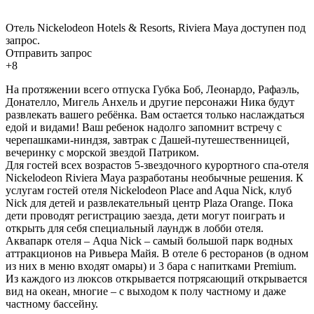
Отель Nickelodeon Hotels & Resorts, Riviera Maya доступен под
запрос.
Отправить запрос
+8
На протяжении всего отпуска Губка Боб, Леонардо, Рафаэль,
Донателло, Мигель Анхель и другие персонажи Ника будут
развлекать вашего ребёнка. Вам остается только наслаждаться
едой и видами! Ваш ребенок надолго запомнит встречу с
черепашками-ниндзя, завтрак с Дашей-путешественницей,
вечеринку с морской звездой Патриком.
Для гостей всех возрастов 5-звездочного курортного спа-отеля
Nickelodeon Riviera Maya разработаны необычные решения. К
услугам гостей отеля Nickelodeon Place and Aqua Nick, клуб
Nick для детей и развлекательный центр Plaza Orange. Пока
дети проводят регистрацию заезда, дети могут поиграть и
открыть для себя специальный лаундж в лобби отеля.
Аквапарк отеля – Aqua Nick – самый большой парк водных
аттракционов на Ривьера Майя. В отеле 6 ресторанов (в одном
из них в меню входят омары) и 3 бара с напитками Premium.
Из каждого из люксов открывается потрясающий открывается
вид на океан, многие – с выходом к полу частному и даже
частному бассейну.