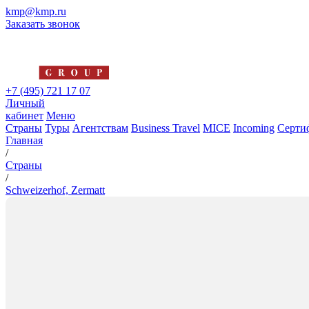
kmp@kmp.ru
Заказать звонок
+7 (495) 721 17 07
Личный
кабинет
Меню
Страны
Туры
Агентствам
Business Travel
MICE
Incoming
Серти
Главная
/
Страны
/
Schweizerhof, Zermatt
Schweizerhof, Zermatt
4*