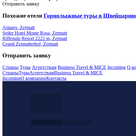
Отправить заявку
Похожие отели
Горнолыжные туры в Швейцарию
Antares, Zermatt
Seiler Hotel Monte Rosa, Zermatt
Riffenalp Resort 2222 m, Zermatt
Grand Zermatterhof, Zermatt
Отправить заявку
Страны
Туры
Агентствам
Business Travel & MICE
Incoming
О к
Страны
Туры
Агентствам
Business Travel & MICE
Incoming
О компании
Контакты