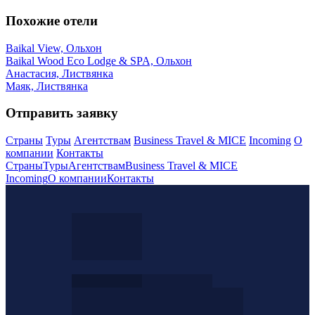
Похожие отели
Baikal View, Ольхон
Baikal Wood Eco Lodge & SPA, Ольхон
Анастасия, Листвянка
Маяк, Листвянка
Отправить заявку
Страны
Туры
Агентствам
Business Travel & MICE
Incoming
О
компании
Контакты
Страны
Туры
Агентствам
Business Travel & MICE
Incoming
О компании
Контакты