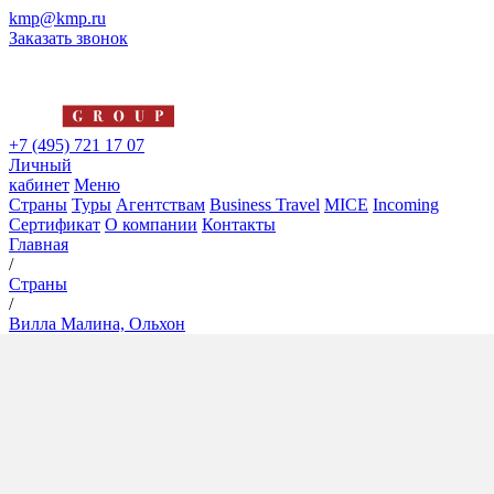
kmp@kmp.ru
Заказать звонок
+7 (495) 721 17 07
Личный
кабинет
Меню
Страны
Туры
Агентствам
Business Travel
MICE
Incoming
Сертификат
О компании
Контакты
Главная
/
Страны
/
Вилла Малина, Ольхон
Вилла Малина, Ольхон
4*