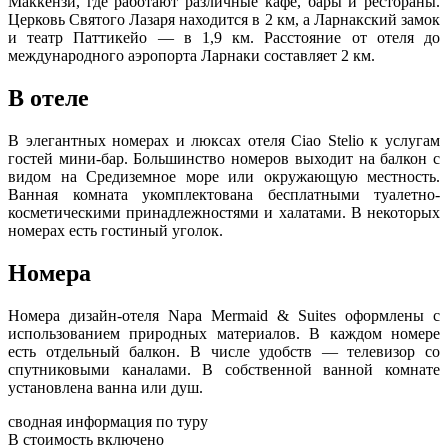
Маккензи, где работают различные кафе, бары и рестораны.
Церковь Святого Лазаря находится в 2 км, а Ларнакский замок
и театр Паттикейо — в 1,9 км. Расстояние от отеля до
международного аэропорта Ларнаки составляет 2 км.
В отеле
В элегантных номерах и люксах отеля Ciao Stelio к услугам
гостей мини-бар. Большинство номеров выходит на балкон с
видом на Средиземное море или окружающую местность.
Ванная комната укомплектована бесплатными туалетно-
косметическими принадлежностями и халатами. В некоторых
номерах есть гостиный уголок.
Номера
Номера дизайн-отеля Napa Mermaid & Suites оформлены с
использованием природных материалов. В каждом номере
есть отдельный балкон. В числе удобств — телевизор со
спутниковыми каналами. В собственной ванной комнате
установлена ванна или душ.
сводная информация по туру
В стоимость включено