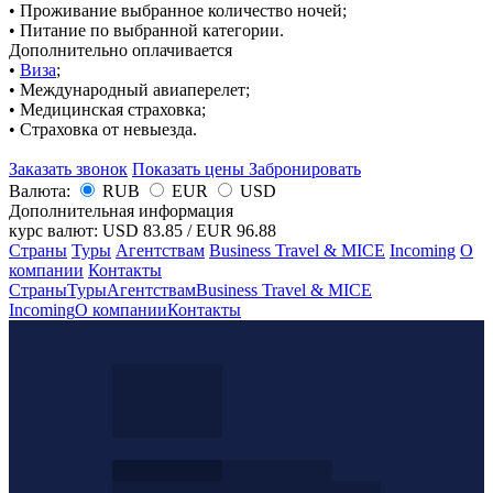
• Проживание выбранное количество ночей;
• Питание по выбранной категории.
Дополнительно оплачивается
•
Виза
;
• Международный авиаперелет;
• Медицинская страховка;
• Страховка от невыезда.
Заказать звонок
Показать цены
Забронировать
Валюта:
RUB
EUR
USD
Дополнительная информация
курс валют:
USD 83.85
/
EUR 96.88
Страны
Туры
Агентствам
Business Travel & MICE
Incoming
О
компании
Контакты
Страны
Туры
Агентствам
Business Travel & MICE
Incoming
О компании
Контакты