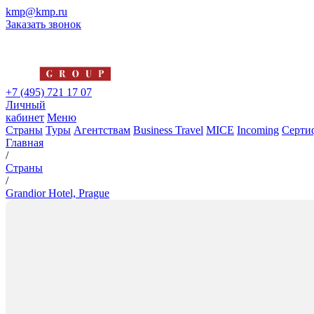
kmp@kmp.ru
Заказать звонок
+7 (495) 721 17 07
Личный
кабинет
Меню
Страны
Туры
Агентствам
Business Travel
MICE
Incoming
Серти
Главная
/
Страны
/
Grandior Hotel, Prague
Grandior Hotel, Prague
5*