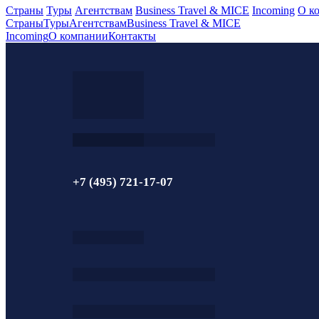
Страны
Туры
Агентствам
Business Travel & MICE
Incoming
О к
Страны
Туры
Агентствам
Business Travel & MICE
Incoming
О компании
Контакты
+7 (495) 721-17-07