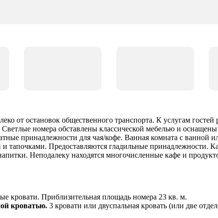
алеко от остановок общественного транспорта. К услугам гостей 
ну. Светлые номера обставлены классической мебелью и оснаще
атные принадлежности для чая/кофе. Ванная комната с ванной и
 и тапочками. Предоставляются гладильные принадлежности. Каж
напитки. Неподалеку находятся многочисленные кафе и продукто
ые кровати. Приблизительная площадь номера 23 кв. м.
ой кроватью.
3 кровати или двуспальная кровать (или две отде