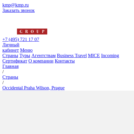
kmp@kmp.ru
Заказать звонок
+7 (495) 721 17 07
Личный
кабинет
Меню
Страны
Туры
Агентствам
Business Travel
MICE
Incoming
Сертификат
О компании
Контакты
Главная
/
Страны
/
Occidental Praha Wilson, Prague
Occidental Praha Wilson,
Prague
5*