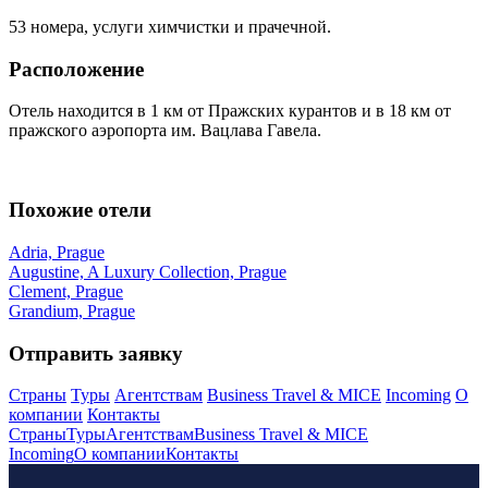
53 номера, услуги химчистки и прачечной.
Расположение
Отель находится в 1 км от Пражских курантов и в 18 км от
пражского аэропорта им. Вацлава Гавела.
Похожие отели
Adria, Prague
Augustine, A Luxury Collection, Prague
Clement, Prague
Grandium, Prague
Отправить заявку
Страны
Туры
Агентствам
Business Travel & MICE
Incoming
О
компании
Контакты
Страны
Туры
Агентствам
Business Travel & MICE
Incoming
О компании
Контакты