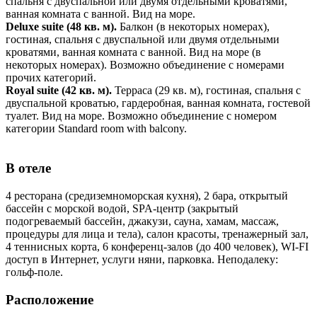
спальня с двуспальной или двумя отдельными кроватями,
ванная комната с ванной. Вид на море.
Deluxe suite (48 кв. м).
Балкон (в некоторых номерах),
гостиная, спальня с двуспальной или двумя отдельными
кроватями, ванная комната с ванной. Вид на море (в
некоторых номерах). Возможно объединение с номерами
прочих категорий.
Royal suite (42 кв. м).
Терраса (29 кв. м), гостиная, спальня с
двуспальной кроватью, гардеробная, ванная комната, гостевой
туалет. Вид на море. Возможно объединение с номером
категории Standard room with balcony.
В отеле
4 ресторана (средиземноморская кухня), 2 бара, открытый
бассейн с морской водой, SPA-центр (закрытый
подогреваемый бассейн, джакузи, сауна, хамам, массаж,
процедуры для лица и тела), салон красоты, тренажерный зал,
4 теннисных корта, 6 конференц-залов (до 400 человек), WI-FI
доступ в Интернет, услуги няни, парковка. Неподалеку:
гольф-поле.
Расположение