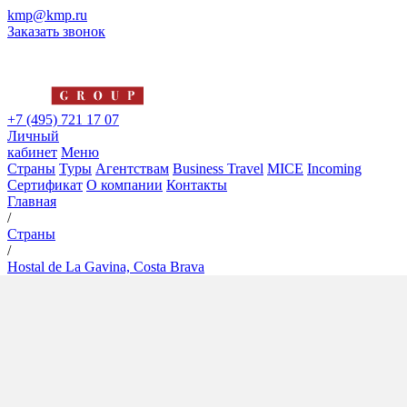
kmp@kmp.ru
Заказать звонок
+7 (495) 721 17 07
Личный
кабинет
Меню
Страны
Туры
Агентствам
Business Travel
MICE
Incoming
Сертификат
О компании
Контакты
Главная
/
Страны
/
Hostal de La Gavina, Costa Brava
Hostal de La Gavina, Costa
Brava
5*