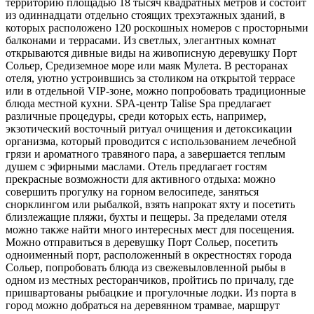
территорию площадью 18 тысяч квадратных метров и состоит
из одиннадцати отдельно стоящих трехэтажных зданий, в
которых расположено 120 роскошных номеров с просторными
балконами и террасами. Из светлых, элегантных комнат
открываются дивные виды на живописную деревушку Порт
Сольер, Средиземное море или маяк Мулета. В ресторанах
отеля, уютно устроившись за столиком на открытой террасе
или в отдельной VIP-зоне, можно попробовать традиционные
блюда местной кухни. SPA-центр Talise Spa предлагает
различные процедуры, среди которых есть, например,
экзотический восточный ритуал очищения и детоксикации
организма, который проводится с использованием лечебной
грязи и ароматного травяного пара, а завершается теплым
душем с эфирными маслами. Отель предлагает гостям
прекрасные возможности для активного отдыха: можно
совершить прогулку на горном велосипеде, заняться
снорклингом или рыбалкой, взять напрокат яхту и посетить
близлежащие пляжи, бухты и пещеры. За пределами отеля
можно также найти много интересных мест для посещения.
Можно отправиться в деревушку Порт Сольер, посетить
одноименный порт, расположенный в окрестностях города
Сольер, попробовать блюда из свежевыловленной рыбы в
одном из местных ресторанчиков, пройтись по причалу, где
пришвартованы рыбацкие и прогулочные лодки. Из порта в
город можно добраться на деревянном трамвае, маршрут