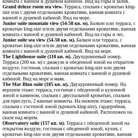
комната с ванной и душевой кабиной. Вид на горы и залив.
Grand deluxe room sea view.
Терраса, спальня с кроватью king-
size или с двумя отдельными кроватями, ванная комната с
ванной и душевой кабиной. Вид на море.
Junior suite mountain view (54-58 кв. м).
Балкон или терраса, с
кроватью king-size и/или двумя отдельными кроватями, ванная
комната с ванной и душевой кабиной. Вид на горы и лес.
Junior suite sea view (54-58 кв. м).
Балкон или терраса, с
кроватью king-size и/или двумя отдельными кроватями, ванная
комната с ванной и душевой кабиной. Вид на море.
The Lighthouse suite (110 кв. м).
Двухуровневый номер.
Терраса (200 кв. м) с джакузи и обеденной зоной на открытом
воздухе, гостиная, спальня с кроватью king-size или двумя
отдельными кроватями, ванная комната с ванной и душевой
кабиной. Вид на море и маяк.
The Mar Blau suite (185 кв. м).
Двухуровневый номер. На
верхнем этаже: терраса, гостиная с обеденной и кухонной
зоной и камином, спальня с двуспальной кроватью, спальня
для прислуги, 2 ванные команты. На нижнем этаже: терраса,
спальня с гостиной зоной (кровать king-size), гардеробная,
ванная комната с ванной и душевой кабиной. Расположен на
скале над морем.
Observatory suite (157 кв. м).
Терраса с обеденной зоной на
открытом воздухе, гостиная с обеденной зоной, кухня, с
кроватью king-size или двумя отдельными кроватями, ванная