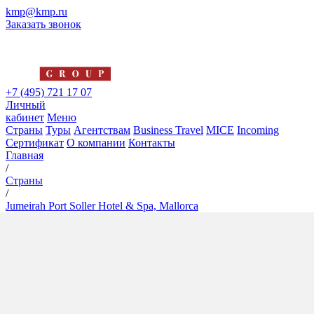
kmp@kmp.ru
Заказать звонок
+7 (495) 721 17 07
Личный
кабинет
Меню
Страны
Туры
Агентствам
Business Travel
MICE
Incoming
Сертификат
О компании
Контакты
Главная
/
Страны
/
Jumeirah Port Soller Hotel & Spa, Mallorca
Jumeirah Port Soller Hotel &
Spa, Mallorca
5*