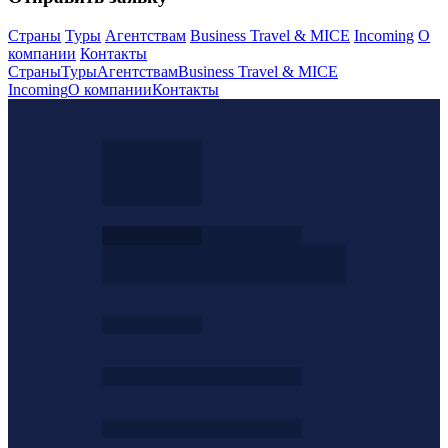
Страны
Туры
Агентствам
Business Travel & MICE
Incoming
О
компании
Контакты
Страны
Туры
Агентствам
Business Travel & MICE
Incoming
О компании
Контакты