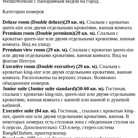
WestinWorkout с панорамным видом на город.
Категории номеров
Deluxe room (Double deluxe)(29 кв. м).
Спальня с кроватью
queen-size или двумя отдельными кроватями, ванная комната.
Premium room (Double premium)(29 кв. м).
Спальня с
кроватью queen-size или двумя отдельными кроватями, ванная
комната. Вид на улицу.
Premium view room (29 кв. м).
Спальня с кроватью queen-size
или двумя отдельными кроватями, ванная комната. Вид на
фонтан Нептун.
Executive room (Double executive) (29 кв. м).
Спальня с
кроватью king-size или двумя отдельными кроватями, ванная
комната. Расположены на верхних этажах. Возможно
объединение номеров.
Junior suite (Junior suite standard)(50-60 кв. м).
Гостиная,
спальня с кроватью king-size, queen-size или двумя отдельными
кроватями, ванная комната с ванной или ванной и душевой
кабиной.
Executive suite (84 кв. м).
Гостиная, , спальня с кроватью king-
size, queen-size или двумя отдельными кроватями, ванная. В
некоторых номерах есть столовая зона с обеденным столом на
6 персон. Дополнительно: CD-плеер, стерео-система
Bang&Olufsen, принтер/копир.