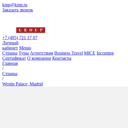
kmp@kmp.ru
Заказать звонок
+7 (495) 721 17 07
Личный
кабинет
Меню
Страны
Туры
Агентствам
Business Travel
MICE
Incoming
Сертификат
О компании
Контакты
Главная
/
Страны
/
Westin Palace, Madrid
Westin Palace, Madrid
5*