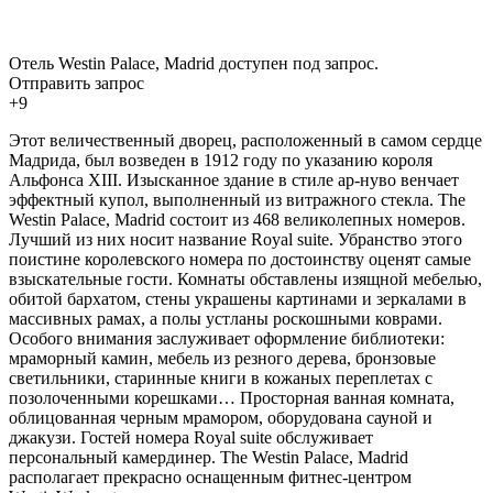
Отель Westin Palace, Madrid доступен под запрос.
Отправить запрос
+9
Этот величественный дворец, расположенный в самом сердце
Мадрида, был возведен в 1912 году по указанию короля
Альфонса XIII. Изысканное здание в стиле ар-нуво венчает
эффектный купол, выполненный из витражного стекла. The
Westin Palace, Madrid состоит из 468 великолепных номеров.
Лучший из них носит название Royal suite. Убранство этого
поистине королевского номера по достоинству оценят самые
взыскательные гости. Комнаты обставлены изящной мебелью,
обитой бархатом, стены украшены картинами и зеркалами в
массивных рамах, а полы устланы роскошными коврами.
Особого внимания заслуживает оформление библиотеки:
мраморный камин, мебель из резного дерева, бронзовые
светильники, старинные книги в кожаных переплетах с
позолоченными корешками… Просторная ванная комната,
облицованная черным мрамором, оборудована сауной и
джакузи. Гостей номера Royal suite обслуживает
персональный камердинер. The Westin Palace, Madrid
располагает прекрасно оснащенным фитнес-центром