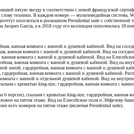
учивший пятую звезду в соответствии с новой французской сертиф
слову техники. В каждом номере — мультимедийная система, WI
очтут поселиться в роскошном Presidential suite с собственной
 Jacques Garcia, а в 2018 году его коллекция пополнилась 18 н
обная, ванная комната с ванной и душевой кабиной. Вид на сосе
бная, ванная комната с ванной и душевой кабиной. Вид на соседн
 ванная комната с ванной и душевой кабиной. Вид на Елисейски
робная, ванная комната с ванной и душевой кабиной. Вид на вну
ной зоной, гардеробная, ванная комната с ванной и душевой ка
ze, гардеробная, ванная комната с ванной и душевой кабиной. Ра
 комната с ванной и отдельной душевой кабиной. Вид на внутре
пальня с кроватью king-size, гардеробная, ванная комната с ва
а 6 персон), спальня с кроватью king-size, гардеробная, ванная
ложен на пятом этаже. Вид на Елисейские поля и Эйфелеву ба
 всех номеров на пятом этаже (включая Presidential suite).