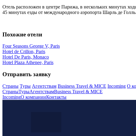
Отель расположен в центре Парижа, в нескольких минутах ход
45 минутах езды от международного аэропорта Шарль де Голль
Похожие отели
Four Seasons George V, Paris
Hotel de Crillon, Paris
Hotel De Paris, Monaco
Hotel Plaza Athenee, Paris
Отправить заявку
Страны
Туры
Агентствам
Business Travel & MICE
Incoming
О к
Страны
Туры
Агентствам
Business Travel & MICE
Incoming
О компании
Контакты