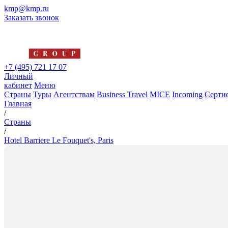
kmp@kmp.ru
Заказать звонок
+7 (495) 721 17 07
Личный
кабинет
Меню
Страны
Туры
Агентствам
Business Travel
MICE
Incoming
Серти
Главная
/
Страны
/
Hotel Barriere Le Fouquet's, Paris
Hotel Barriere Le Fouquet's, Pa