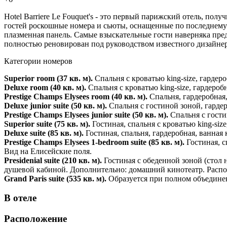
Hotel Barriere Le Fouquet's - это первый парижский отель, пол
гостей роскошные номера и сьюты, оснащенные по последнему 
плазменная панель. Самые взыскательные гости наверняка предп
полностью реновирован под руководством известного дизайнера
Категории номеров
Superior room
(37 кв. м).
Спальня с кроватью king-size, гардер
Deluxe room
(40 кв. м).
Спальня с кроватью king-size, гардеро
Prestige Champs Elysees room
(40 кв. м).
Спальня, гардеробная,
Deluxe junior suite
(50 кв. м).
Спальня с гостиной зоной, гарде
Prestige Champs Elysees junior suite
(50 кв. м).
Спальня с гости
Superior suit
e
(75 кв. м).
Гостиная, спальня с кроватью king-si
Deluxe suit
e
(85 кв. м).
Гостиная, спальня, гардеробная, ванная
Prestige Champs Elysees 1-bedroom suite
(85 кв. м).
Гостиная, с
Вид на Елисейские поля.
Presidenial suit
e
(210 кв. м).
Гостиная с обеденной зоной (стол н
душевой кабиной. Дополнительно: домашний кинотеатр. Распо
Grand Paris suite
(535 кв. м).
Образуется при полном объединении
В отеле
Расположение