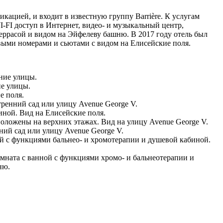
икацией, и входит в известную группу Barrière. К услугам
-FI доступ в Интернет, видео- и музыкальный центр,
 террасой и видом на Эйфелеву башню. В 2017 году отель был
овыми номерами и сьютами с видом на Елисейские поля.
дние улицы.
ие улицы.
е поля.
тренний сад или улицу Avenue George V.
биной. Вид на Елисейские поля.
сположены на верхних этажах. Вид на улицу Avenue George V.
нний сад или улицу Avenue George V.
нной с функциями бальнео- и хромотерапии и душевой кабиной.
 комната с ванной с функциями хромо- и бальнеотерапии и
шню.