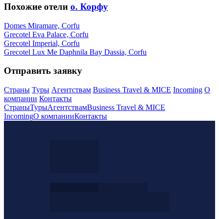
Похожие отели
о. Корфу
Domes Miramare, Corfu
Grecotel Eva Palace, Corfu
Grecotel Imperial, Corfu
Grecotel Lux Me Daphnila Bay Dassia, Corfu
Отправить заявку
Страны
Туры
Агентствам
Business Travel & MICE
Incoming
О
компании
Контакты
Страны
Туры
Агентствам
Business Travel & MICE
Incoming
О компании
Контакты