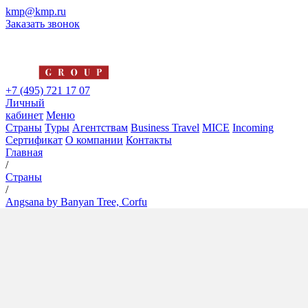
kmp@kmp.ru
Заказать звонок
+7 (495) 721 17 07
Личный
кабинет
Меню
Страны
Туры
Агентствам
Business Travel
MICE
Incoming
Сертификат
О компании
Контакты
Главная
/
Страны
/
Angsana by Banyan Tree, Corfu
Angsana by Banyan Tree,
Corfu
5*