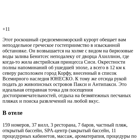
+11
Этот роскошный средиземноморский курорт обещает вам
неподдельное греческое гостеприимство в изысканной
обстановке. Он возвышается на холме с видом на бирюзовые
воды залива Бенитсес неподалеку от дворца Ахиллион, где
когда-то жила австрийская принцесса Сиси. Окрестности
полны напоминаний об ушедшей эпохе, а всего в 12 км к
северу расположен город Корфу, внесенный в список
Всемирного наследия ЮНЕСКО. К тому же отсюда рукой
подать до живописных островов Пакси и Антипакси. Это
идеальная отправная точка для посещения
достопримечательностей, отдыха на безмятежных песчаных
пляжах и поиска развлечений на любой вкус.
В отеле
159 номеров, 37 вилл, 3 ресторана, 7 баров, частный пляж,
открытый бассейн, SPA-центр (закрытый бассейн, 11
процедурных кабинетов, массаж, ароматерапия, процедуры по