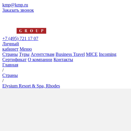
kmp@kmp.ru
Заказать звонок
+7 (495) 721 17 07
Личный
кабинет
Меню
Страны
Туры
Агентствам
Business Travel
MICE
Incoming
Сертификат
О компании
Контакты
Главная
/
Страны
/
Elysium Resort & Spa, Rhodes
Elysium Resort & Spa, Rhodes
5*