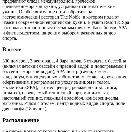
предлагают блюда международной, греческой,
средиземноморской кухни, устраиваются тематические
ужины. Особое внимание стоит обратить на
гастрономический ресторан The Noble, в котором подают
изыски современной европейской кухни. Elysium Resort & Spa
располагает просторным песчаным пляжем, бассейнами, SPA-
и фитнес-центром, широким выбором различных видов
спорта.
В отеле
330 номеров, 3 ресторана, 4 бара, пляж, 3 открытых бассейна
(включая детский бассейн с пресной водой и подогреваемый
бассейн с морской водой), SPA-центр (сауна, хамам,
калдариум, 6 процедурных кабинетов, массаж, гидротерапия,
обертывания, программы по уходу за лицом и телом,
косметика ESPA), фитнес-центр (тренажерный зал, йога,
пилатес), освещаемый теннисный корт, мини-гольф,
настольный теннис, пляжный волейбол, конференц-залы,
магазины. Рядом с отелем: центр водных видов спорта, поле
для гольфа (18 лунок).
Расположение
На пляже, в 9 км от города Родос, в 15 км от аэропорта.