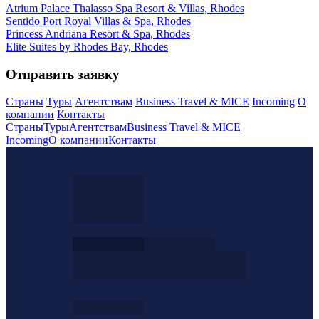
Atrium Palace Thalasso Spa Resort & Villas, Rhodes
Sentido Port Royal Villas & Spa, Rhodes
Princess Andriana Resort & Spa, Rhodes
Elite Suites by Rhodes Bay, Rhodes
Отправить заявку
Страны
Туры
Агентствам
Business Travel & MICE
Incoming
О
компании
Контакты
Страны
Туры
Агентствам
Business Travel & MICE
Incoming
О компании
Контакты