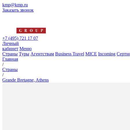
kmp@kmp.ru
Заказать звонок
+7 (495) 721 17 07
Личный
кабинет
Меню
Страны
Туры
Агентствам
Business Travel
MICE
Incoming
Серти
Главная
/
Страны
/
Grande Bretagne, Athens
Grande Bretagne, Athens
5*