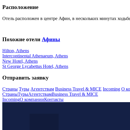
Расположение
Отель расположен в центре Афин, в нескольких минутах ходьбы
Похожие отели
Афины
Hilton, Athens
Intercontinental Athenaeum, Athens
New Hotel, Athens
St George Lycabettus Hotel, Athens
Отправить заявку
Страны
Туры
Агентствам
Business Travel & MICE
Incoming
О к
Страны
Туры
Агентствам
Business Travel & MICE
Incoming
О компании
Контакты