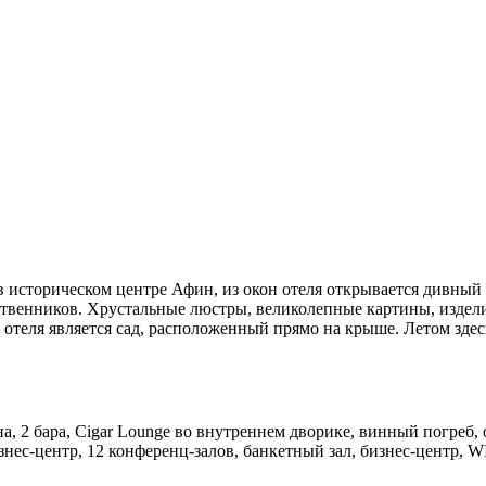
 историческом центре Афин, из окон отеля открывается дивный 
венников. Хрустальные люстры, великолепные картины, изделия 
ью отеля является сад, расположенный прямо на крыше. Летом зде
рана, 2 бара, Cigar Lounge во внутреннем дворике, винный погр
нес-центр, 12 конференц-залов, банкетный зал, бизнес-центр, WI