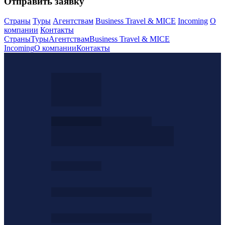
Отправить заявку
Страны
Туры
Агентствам
Business Travel & MICE
Incoming
О
компании
Контакты
Страны
Туры
Агентствам
Business Travel & MICE
Incoming
О компании
Контакты