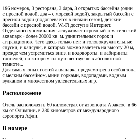
196 номеров, 3 ресторана, 3 бара, 3 открытых бассейна (один –
с пресной водой, два – с морской водой), закрытый бассейн с
пресной водой (подогревается в низкий сезон), детский
бассейн с пресной водой, Wi-Fi доступ в Интернет.
Отдельного упоминания заслуживает огромный тематический
аквапарк - более 20000 кв. м. удивительных горок и
аттракционов. Чего здесь только нет: и головокружительные
спуски, и капсулы, в которых можно взлететь на высоту 20 м,
прежде чем устремиться вниз, и водовороты, и лабиринты
тоннелей, по которым ты путешествуешь в абсолютной
темноте...
Для самых юных гостей аквапарка предусмотрена особая зона
с мелким бассейном, мини-горками, водопадами, водным
вулканом и множеством увлекательных игр.
Расположение
Отель расположен в 60 километрах от аэропорта Араксос, в 66
км от Олимпии, в 280 километров от международного
аэропорта Афин.
В номере