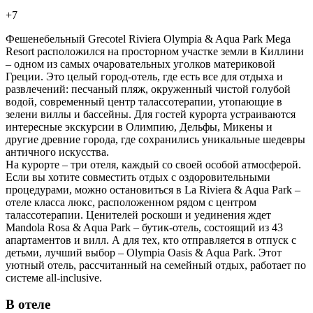
+7
Фешенебельный Grecotel Riviera Olympia & Aqua Park Mega
Resort расположился на просторном участке земли в Киллини
– одном из самых очаровательных уголков материковой
Греции. Это целый город-отель, где есть все для отдыха и
развлечений: песчаный пляж, окруженный чистой голубой
водой, современный центр талассотерапии, утопающие в
зелени виллы и бассейны. Для гостей курорта устраиваются
интересные экскурсии в Олимпию, Дельфы, Микены и
другие древние города, где сохранились уникальные шедевры
античного искусства.
На курорте – три отеля, каждый со своей особой атмосферой.
Если вы хотите совместить отдых с оздоровительными
процедурами, можно остановиться в La Riviera & Aqua Park –
отеле класса люкс, расположенном рядом с центром
талассотерапии. Ценителей роскоши и уединения ждет
Mandola Rosa & Aqua Park – бутик-отель, состоящий из 43
апартаментов и вилл. А для тех, кто отправляется в отпуск с
детьми, лучший выбор – Olympia Oasis & Aqua Park. Этот
уютный отель, рассчитанный на семейный отдых, работает по
системе all-inclusive.
В отеле