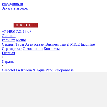
kmp@kmp.ru
Заказать звонок
+7 (495) 721 17 07
Личный
кабинет
Меню
Страны
Туры
Агентствам
Business Travel
MICE
Incoming
Сертификат
О компании
Контакты
Главная
/
Страны
/
Grecotel La Riviera & Aqua Park, Peloponnese
Grecotel La Riviera & Aqua
Park, Peloponnese
5*