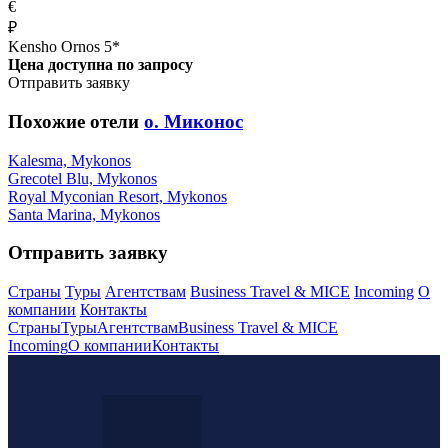
€
₽
Kensho Ornos 5*
Цена доступна по запросу
Отправить заявку
Похожие отели
о. Миконос
Kalesma, Mykonos
Grecotel Blu, Mykonos
Royal Myconian Resort, Mykonos
Santa Marina, Mykonos
Отправить заявку
Страны
Туры
Агентствам
Business Travel & MICE
Incoming
О
компании
Контакты
Страны
Туры
Агентствам
Business Travel & MICE
Incoming
О компании
Контакты