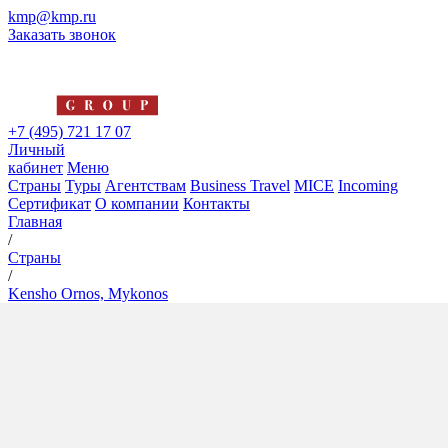
kmp@kmp.ru
Заказать звонок
+7 (495) 721 17 07
Личный
кабинет
Меню
Страны
Туры
Агентствам
Business Travel
MICE
Incoming
Сертификат
О компании
Контакты
Главная
/
Страны
/
Kensho Ornos, Mykonos
Kensho Ornos, Mykonos
5*