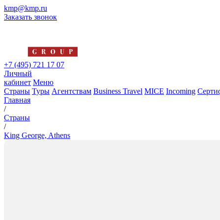
kmp@kmp.ru
Заказать звонок
+7 (495) 721 17 07
Личный
кабинет
Меню
Страны
Туры
Агентствам
Business Travel
MICE
Incoming
Серти
Главная
/
Страны
/
King George, Athens
King George, Athens
5*