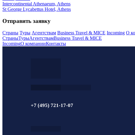
Intercontinental Athenaeum, Athens
St George Lycabettus Hotel, Athens
Отправить заявку
Страны
Туры
Агентствам
Business Travel & MICE
Incoming
О к
Страны
Туры
Агентствам
Business Travel & MICE
Incoming
О компании
Контакты
+7 (495) 721-17-07