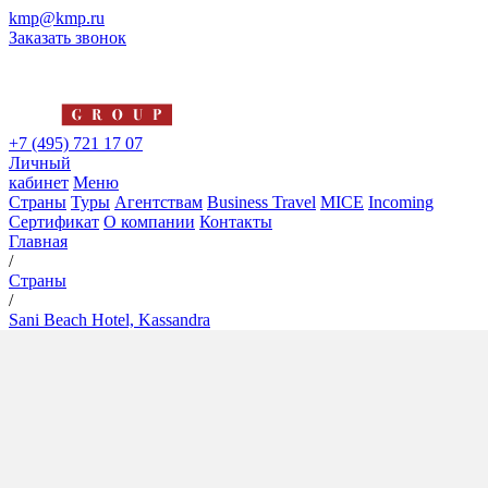
kmp@kmp.ru
Заказать звонок
+7 (495) 721 17 07
Личный
кабинет
Меню
Страны
Туры
Агентствам
Business Travel
MICE
Incoming
Сертификат
О компании
Контакты
Главная
/
Страны
/
Sani Beach Hotel, Kassandra
Sani Beach Hotel, Kassandra
5*