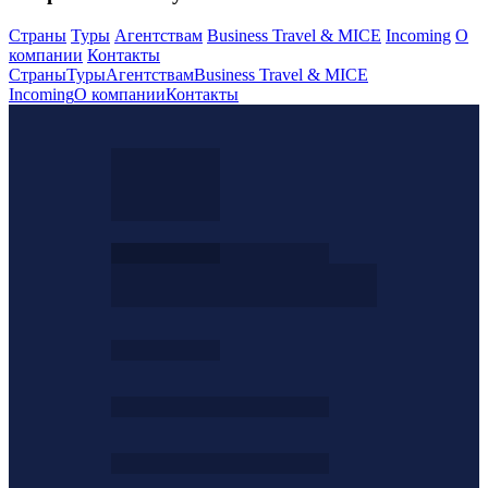
Страны
Туры
Агентствам
Business Travel & MICE
Incoming
О
компании
Контакты
Страны
Туры
Агентствам
Business Travel & MICE
Incoming
О компании
Контакты