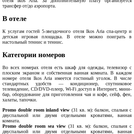
отеля Ikos Aria. За дополнительную плату организуется
трансфер от/до аэропорта.
В отеле
К услугам гостей 5-звездочного отеля Ikos Aria спа-центр и
детская игровая площадка. В отеле можно поиграть в
настольный теннис и теннис.
Категории номеров
Во всех номерах отеля есть шкаф для одежды, телевизор с
плоским экраном и собственная ванная комната. В каждом
номере отеля Ikos Aria имеется гостиный уголок. В числе
стандартных удобств — кондиционер, спутниковое
телевидение, CD/DVD-плеер, Wi-Fi доступ в Интернет, мини-
бар, оборудование для приготовления чая и кофе, сейф, фен,
халаты, тапочки.
Promo double room inland view
(31 кв. м): балкон, спальня с
двуспальной или двумя отдельными кроватями, ванная
комната.
Promo double room sea view
(31 кв. м): балкон, спальня с
двуспальной или двумя отдельными кроватями, ванная