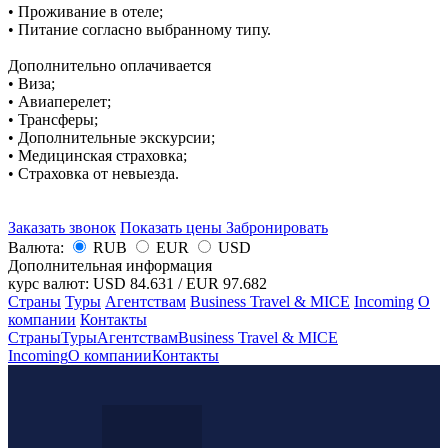
• Проживание в отеле;
• Питание согласно выбранному типу.
Дополнительно оплачивается
• Виза;
• Авиаперелет;
• Трансферы;
• Дополнительные экскурсии;
• Медицинская страховка;
• Страховка от невыезда.
Заказать звонок
Показать цены
Забронировать
Валюта:
RUB
EUR
USD
Дополнительная информация
курс валют:
USD 84.631
/
EUR 97.682
Страны
Туры
Агентствам
Business Travel & MICE
Incoming
О
компании
Контакты
Страны
Туры
Агентствам
Business Travel & MICE
Incoming
О компании
Контакты