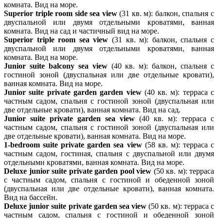
комната. Вид на море.
Superior triple room side sea view
(31 кв. м): балкон, спальня с
двуспальной или двумя отдельными кроватями, ванная
комната. Вид на сад и частичный вид на море.
Superior triple room sea view
(31 кв. м): балкон, спальня с
двуспальной или двумя отдельными кроватями, ванная
комната. Вид на море.
Junior suite balcony sea view
(40 кв. м): балкон, спальня с
гостиной зоной (двуспальная или две отдельные кровати),
ванная комната. Вид на море.
Junior suite private garden garden view
(40 кв. м): терраса с
частным садом, спальня с гостиной зоной (двуспальная или
две отдельные кровати), ванная комната. Вид на сад.
Junior suite private garden sea view
(40 кв. м): терраса с
частным садом, спальня с гостиной зоной (двуспальная или
две отдельные кровати), ванная комната. Вид на море.
1-bedroom suite private garden sea view
(58 кв. м): терраса с
частным садом, гостиная, спальня с двуспальной или двумя
отдельными кроватями, ванная комната. Вид на море.
Deluxe junior suite private garden pool view
(50 кв. м): терраса
с частным садом, спальня с гостиной и обеденной зоной
(двуспальная или две отдельные кровати), ванная комната.
Вид на бассейн.
Deluxe junior suite private garden sea view
(50 кв. м): терраса с
частным садом, спальня с гостиной и обеденной зоной