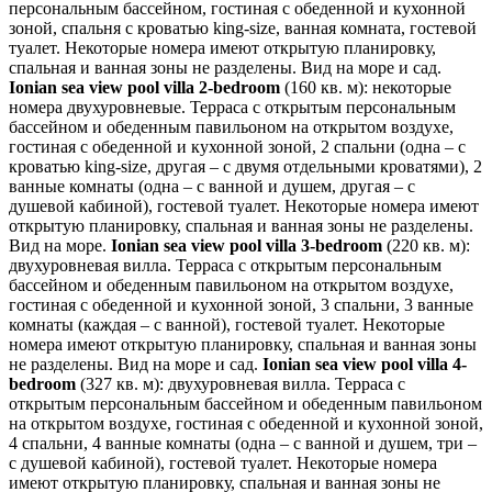
персональным бассейном, гостиная с обеденной и кухонной
зоной, спальня с кроватью king-size, ванная комната, гостевой
туалет. Некоторые номера имеют открытую планировку,
спальная и ванная зоны не разделены. Вид на море и сад.
Ionian sea view pool villa 2-bedroom
(160 кв. м): некоторые
номера двухуровневые. Терраса с открытым персональным
бассейном и обеденным павильоном на открытом воздухе,
гостиная с обеденной и кухонной зоной, 2 спальни (одна – с
кроватью king-size, другая – с двумя отдельными кроватями), 2
ванные комнаты (одна – с ванной и душем, другая – с
душевой кабиной), гостевой туалет. Некоторые номера имеют
открытую планировку, спальная и ванная зоны не разделены.
Вид на море.
Ionian sea view pool villa 3-bedroom
(220 кв. м):
двухуровневая вилла. Терраса с открытым персональным
бассейном и обеденным павильоном на открытом воздухе,
гостиная с обеденной и кухонной зоной, 3 спальни, 3 ванные
комнаты (каждая – с ванной), гостевой туалет. Некоторые
номера имеют открытую планировку, спальная и ванная зоны
не разделены. Вид на море и сад.
Ionian sea view pool villa 4-
bedroom
(327 кв. м): двухуровневая вилла. Терраса с
открытым персональным бассейном и обеденным павильоном
на открытом воздухе, гостиная с обеденной и кухонной зоной,
4 спальни, 4 ванные комнаты (одна – с ванной и душем, три –
с душевой кабиной), гостевой туалет. Некоторые номера
имеют открытую планировку, спальная и ванная зоны не