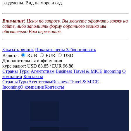
разделены. Вид на море и сад.
Внимание!
Цены по запросу. Вы можете оформить заявку на
сайте, либо заполнить форму обратного звонка мы
обязательно Вам перезвоним.
Заказать звонок
Показать цены
Забронировать
Валюта:
RUB
EUR
USD
Дополнительная информация
курс валют:
USD 83.85
/
EUR 96.88
Страны
Туры
Агентствам
Business Travel & MICE
Incoming
О
компании
Контакты
Страны
Туры
Агентствам
Business Travel & MICE
Incoming
О компании
Контакты