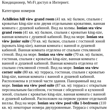
Кондиционер, Wi-Fi доступ в Интернет.
Категории номеров
Achilleion hill view grand room
(41 кв. м): балкон, спальня с
кроватью king-size или двумя отдельными кроватями, ванная
комната с душевой кабиной. Вид на холмы.
Ionian sea view
grand room
(41 кв. м): балкон, спальня с кроватью king-size,
ванная комната с душевой кабиной. Вид на море.
Ionian sea
view junior suite
(70 кв. м): балкон, спальня с гостиной зоной
(кровать king-size), ванная комната с ванной и душевой
кабиной. Ванная комната отделена от спальни стеклянной
стеной. Вид на море.
Ionian sea view suite
(70 кв. м): балкон,
гостиная, спальня с кроватью king-size, ванная комната с
ванной и душевой кабиной. Ванная комната отделена от
спальни стеклянной стеной. Вид на море.
Ionian sea view
corner suite
(80 кв. м): терраса, гостиная, спальня с кроватью
king-size, ванная комната с ванной и душевой кабиной.
Расположены в угловой части здания. Панорамный вид на
море.
Ionian sea view pool suite
(87 кв. м): терраса с открытым
персональным бассейном, гостиная с обеденной и кухонной
зоной, спальня с кроватью king-size, ванная комната с ванной
и душевой кабиной. Расположен на первом уровне отдельной
виллы. Вид на море.
Ionian sea view pool villa 1-bedroom
(110
кв. м): некоторые номера двухуровневые. Терраса с открытым