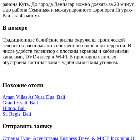
района Кута. До города Денпасар можно доехать за 20 минут,
а до района Семиньяк и международного аэропорта Нгурах-
Рай - за 45 минут.
В номере
Традиционные балийские виллы окружены тропической
зеленью и располагают собственной солнечной террасой. В
числе удобств телевизор с плоским экраном и кабельными
каналами, DVD-плеер и Wi-Fi. В просторных виллах
обустроена гостиная зона с удобным мягким уголком.
Похожие отели
Aman Villas At Nusa Dua, Bali
Grand Hyatt, Bali
Hilton, Bali
St. Regis, Bali
Отправить заявку
Страны
Туры
Агентствам
Business Travel & MICE
Incoming
О