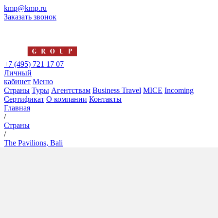
kmp@kmp.ru
Заказать звонок
+7 (495) 721 17 07
Личный
кабинет
Меню
Страны
Туры
Агентствам
Business Travel
MICE
Incoming
Сертификат
О компании
Контакты
Главная
/
Страны
/
The Pavilions, Bali
The Pavilions, Bali
4*