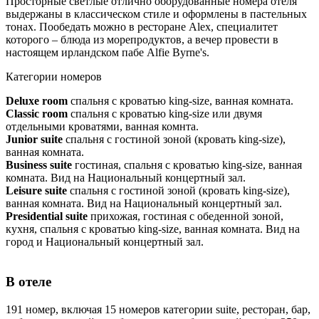
Просторные светлые отлично оборудованные номера отеля
выдержаны в классическом стиле и оформлены в пастельных
тонах. Пообедать можно в ресторане Alex, специалитет
которого – блюда из морепродуктов, а вечер провести в
настоящем ирландском пабе Alfie Byrne's.
Категории номеров
Deluxe room
спальня с кроватью king-size, ванная комната.
Classic room
спальня с кроватью king-size или двумя
отдельными кроватями, ванная комнта.
Junior suite
спальня с гостиной зоной (кровать king-size),
ванная комната.
Business suite
гостиная, спальня с кроватью king-size, ванная
комната. Вид на Национальный концертный зал.
Leisure suite
спальня с гостиной зоной (кровать king-size),
ванная комната. Вид на Национальный концертный зал.
Presidential suite
прихожая, гостиная с обеденной зоной,
кухня, спальня с кроватью king-size, ванная комната. Вид на
город и Национальный концертный зал.
В отеле
191 номер, включая 15 номеров категории suite, ресторан, бар,