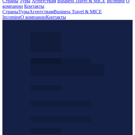
Страны
Туры
Агентствам
Business Travel & MICE
Incoming
О
компании
Контакты
Страны
Туры
Агентствам
Business Travel & MICE
Incoming
О компании
Контакты