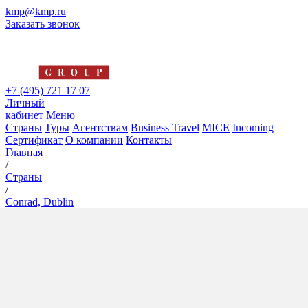
kmp@kmp.ru
Заказать звонок
+7 (495) 721 17 07
Личный
кабинет
Меню
Страны
Туры
Агентствам
Business Travel
MICE
Incoming
Сертификат
О компании
Контакты
Главная
/
Страны
/
Conrad, Dublin
Conrad, Dublin
5*