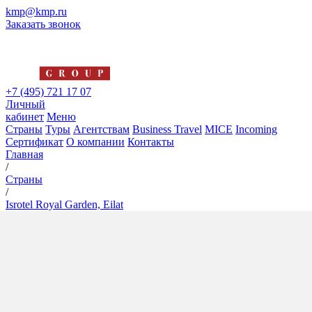
kmp@kmp.ru
Заказать звонок
+7 (495) 721 17 07
Личный
кабинет
Меню
Страны
Туры
Агентствам
Business Travel
MICE
Incoming
Сертификат
О компании
Контакты
Главная
/
Страны
/
Isrotel Royal Garden, Eilat
Isrotel Royal Garden, Eilat
5*