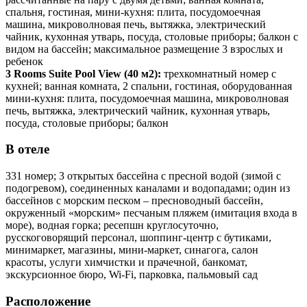
спальня, гостиная, мини-кухня: плита, посудомоечная
машина, микроволновая печь, вытяжка, электрический
чайник, кухонная утварь, посуда, столовые приборы; балкон с
видом на бассейн; максимальное размещение 3 взрослых и
ребенок
3 Rooms Suite Pool View
(40 м2):
трехкомнатный номер с
кухней; ванная комната, 2 спальни, гостиная, оборудованная
мини-кухня: плита, посудомоечная машина, микроволновая
печь, вытяжка, электрический чайник, кухонная утварь,
посуда, столовые приборы; балкон
В отеле
331 номер; 3 открытых бассейна с пресной водой (зимой с
подогревом), соединенных каналами и водопадами; один из
бассейнов с морским песком – пресноводный бассейн,
окруженный «морским» песчаным пляжем (имитация входа в
море), водная горка; ресепшн круглосуточно,
русскоговорящий персонал, шоппинг-центр с бутиками,
минимаркет, магазины, мини-маркет, синагога, салон
красоты, услуги химчистки и прачечной, банкомат,
экскурсионное бюро, Wi-Fi, парковка, пальмовый сад
Расположение