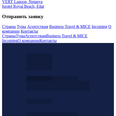
VERT Lagoon, Netanya
Isrotel Royal Beach, Eilat
Отправить заявку
Страны
Туры
Агентствам
Business Travel & MICE
Incoming
О
компании
Контакты
Страны
Туры
Агентствам
Business Travel & MICE
Incoming
О компании
Контакты