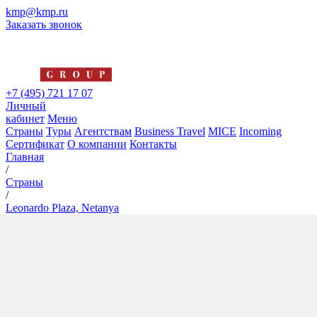
kmp@kmp.ru
Заказать звонок
+7 (495) 721 17 07
Личный
кабинет
Меню
Страны
Туры
Агентствам
Business Travel
MICE
Incoming
Сертификат
О компании
Контакты
Главная
/
Страны
/
Leonardo Plaza, Netanya
Leonardo Plaza, Netanya
5*