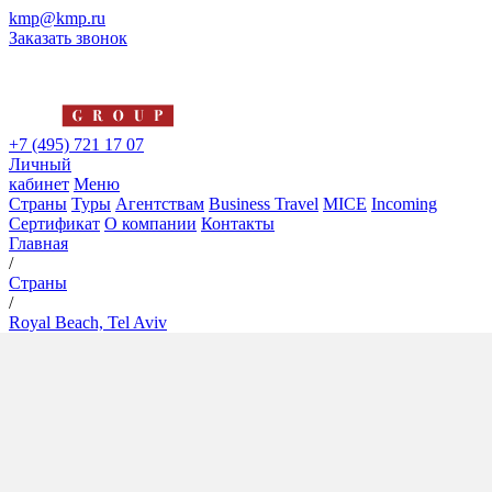
kmp@kmp.ru
Заказать звонок
+7 (495) 721 17 07
Личный
кабинет
Меню
Страны
Туры
Агентствам
Business Travel
MICE
Incoming
Сертификат
О компании
Контакты
Главная
/
Страны
/
Royal Beach, Tel Aviv
Royal Beach, Tel Aviv
5*