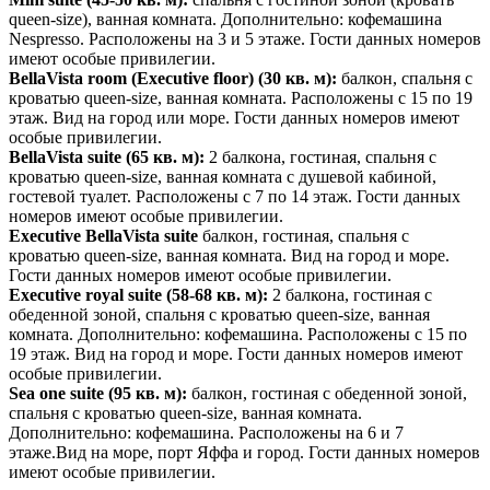
queen-size), ванная комната. Дополнительно: кофемашина
Nespresso. Расположены на 3 и 5 этаже. Гости данных номеров
имеют особые привилегии.
BellaVista room (Executive floo
r)
(30 кв. м):
балкон, спальня с
кроватью queen-size, ванная комната. Расположены с 15 по 19
этаж. Вид на город или море. Гости данных номеров имеют
особые привилегии.
BellaVista s
uite
(65 кв. м):
2 балкона, гостиная, спальня с
кроватью queen-size, ванная комната с душевой кабиной,
гостевой туалет. Расположены с 7 по 14 этаж. Гости данных
номеров имеют особые привилегии.
Executive BellaVista suite
балкон, гостиная, спальня с
кроватью queen-size, ванная комната. Вид на город и море.
Гости данных номеров имеют особые привилегии.
Executive royal su
ite
(58-68 кв. м):
2 балкона, гостиная с
обеденной зоной, спальня с кроватью queen-size, ванная
комната. Дополнительно: кофемашина. Расположены с 15 по
19 этаж. Вид на город и море. Гости данных номеров имеют
особые привилегии.
Sea one suit
e
(95 кв. м):
балкон, гостиная с обеденной зоной,
спальня с кроватью queen-size, ванная комната.
Дополнительно: кофемашина. Расположены на 6 и 7
этаже.Вид на море, порт Яффа и город. Гости данных номеров
имеют особые привилегии.