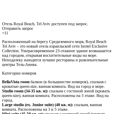
Отель Royal Beach, Tel Aviv доступен под запрос.
Отправить запрос
+11
Расположенный на берегу Средиземного моря, Royal Beach
Tel Aviv – это новый отель израильской сети Isrotel Exclusive
Collection. Ультрасовременное 23-этажное здание возвышается
над городом, открывая восхитительные виды на море.
Неподалеку находятся лучшие рестораны и развлекательные
центры Тель-Авива.
Категории номеров
BellaVista room
балкон (в большинстве номеров), спальня с
кроватью queen-size, ванная комната. Вид на город и море.
Studio room
(34-35 кв. м):
спальня с гостиной зоной (кровать
queen-size), ванная комната. Расположены на 3 этаже. Вид на
город.
Large studio (ex. Junior suit
e)
(40 кв. м):
спальня, ванная
комната. Расположены на 3 и 5 этаже.
Mini s
uite
(45-50 кв. м):
спальня с гостиной зоной (кровать