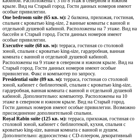
кабиной. Расположены с 3 по 8 этаж в северном и южном
крыле. Вид на Старый город. Гости данных номеров имеют
особые привилегии.
One bedroom suit
e
(65 кв. м):
2 балкона, прихожая, гостиная,
спальня с кроватью king-size, 2 ванные комнаты с ванной и
отдельной душевой кабиной. Расположены на 7 этаже. Вид на
бассейн и Старый город. Гости данных номеров имеют
особые привилегии.
Executive su
ite
(68 кв. м):
терраса, гостиная со столовой
зоной, спальня с кроватью king-size, гардеробная, ванная
комната с ванной и отдельной душевой кабиной.
Расположены на 9 этаже в северном и южном крыле. Вид на
Старый город. Гости данных номеров имеют особые
привилегии. Факс и компьютер по запросу.
Presidential suite
(89 кв. м):
терраса, гостиная со столовой
зоной, кабинет с библиотекой, спальня с кроватью king-size,
гардеробная, ванная комната с ванной и отдельной душевой
кабиной. Дополнительно: компьютер. Расположены на 10
этаже в северном и южном крыле. Вид на Старый город.
Гости данных номеров имеют особые привилегии. Возможно
присоединение дополнительной спальни.
Royal Rabin suite
(125 кв. м):
терраса, прихожая, гостиная со
столовой зоной, кабинет с библиотекой, кухня, спальня с
кроватью king-size, ванная комната с ванной и душем.
Дополнительно: аудиосистема с CD-плеером, декоративный