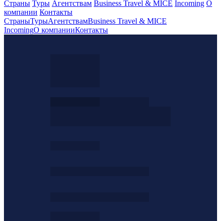
Страны
Туры
Агентствам
Business Travel & MICE
Incoming
О
компании
Контакты
Страны
Туры
Агентствам
Business Travel & MICE
Incoming
О компании
Контакты