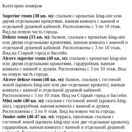
Категории номеров
Superior roo
m
(30 кв. м):
спальня с кроватью king-size или
двумя отдельными кроватями, ванная комната с ванной и
отдельной душевой кабиной. Расположены с 3 по 10 этаж.
Вид на новую часть города.
Deluxe ro
om
(33 кв. м):
балкон, спальня с кроватью king-size
или двумя отдельными кроватями, ванная комната с ванной и
отдельной душевой кабиной. Расположены с 3 по 10 этаж.
Вид на Старый город и бассейн.
Alcove superior room
(40 кв. м):
спальня с кроватью king-size
или двумя отдельными кроватями, гардеробная, ванная
комната с ванной и душем. Расположены с 3 по 10 этаж. Вид
на новую часть города.
Alcove deluxe roo
m
(40 кв. м):
балкон, спальня с гостиной
зоной (кровать king-size или две отдельные кровати), ванная
комната с ванной и отдельной душевой кабиной.
Расположены с 5 по 10 этаж. Вид на Старый город и бассейн.
Mini suit
e
(40 кв. м):
спальня с гостиной зоной (кровать king-
size), гардеробная, ванная комната с ванной и душем.
Расположены с 3 по 9 этаж. Вид на новую часть города.
Junior suite
(40-47 кв. м):
терраса, прихожая, спальня с
гостиной зоной (кровать king-size или две отдельные кровати),
гардеробная, ванная комната с ванной и отдельной душевой