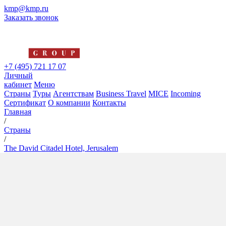
kmp@kmp.ru
Заказать звонок
+7 (495) 721 17 07
Личный
кабинет
Меню
Страны
Туры
Агентствам
Business Travel
MICE
Incoming
Сертификат
О компании
Контакты
Главная
/
Страны
/
The David Citadel Hotel, Jerusalem
The David Citadel Hotel,
Jerusalem
5*