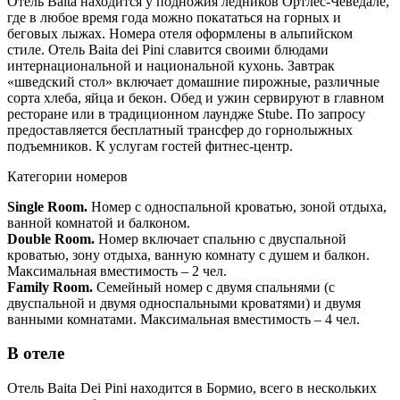
Отель Baita находится у подножия ледников Ортлес-Чеведале,
где в любое время года можно покататься на горных и
беговых лыжах. Номера отеля оформлены в альпийском
стиле. Отель Baita dei Pini славится своими блюдами
интернациональной и национальной кухонь. Завтрак
«шведский стол» включает домашние пирожные, различные
сорта хлеба, яйца и бекон. Обед и ужин сервируют в главном
ресторане или в традиционном лаундже Stube. По запросу
предоставляется бесплатный трансфер до горнолыжных
подъемников. К услугам гостей фитнес-центр.
Категории номеров
Single Room.
Номер с односпальной кроватью, зоной отдыха,
ванной комнатой и балконом.
Double Room.
Номер включает спальню с двуспальной
кроватью, зону отдыха, ванную комнату с душем и балкон.
Максимальная вместимость – 2 чел.
Family Room.
Семейный номер с двумя спальнями (с
двуспальной и двумя односпальными кроватями) и двумя
ванными комнатами. Максимальная вместимость – 4 чел.
В отеле
Отель Baita Dei Pini находится в Бормио, всего в нескольких