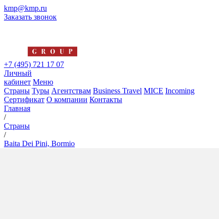
kmp@kmp.ru
Заказать звонок
+7 (495) 721 17 07
Личный
кабинет
Меню
Страны
Туры
Агентствам
Business Travel
MICE
Incoming
Сертификат
О компании
Контакты
Главная
/
Страны
/
Baita Dei Pini, Bormio
Baita Dei Pini, Bormio
4*