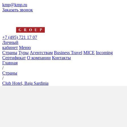
kmp@kmp.ru
Заказать звонок
+7 (495) 721 17 07
Личный
кабинет
Меню
Страны
Туры
Агентствам
Business Travel
MICE
Incoming
Сертификат
О компании
Контакты
Главная
/
Страны
/
Club Hotel, Baja Sardinia
Club Hotel, Baja Sardinia
4*