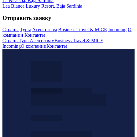
La Bisaccia, Baja Sardinia
Lea Bianca Luxury Resort, Baja Sardinia
Отправить заявку
Страны
Туры
Агентствам
Business Travel & MICE
Incoming
О
компании
Контакты
Страны
Туры
Агентствам
Business Travel & MICE
Incoming
О компании
Контакты