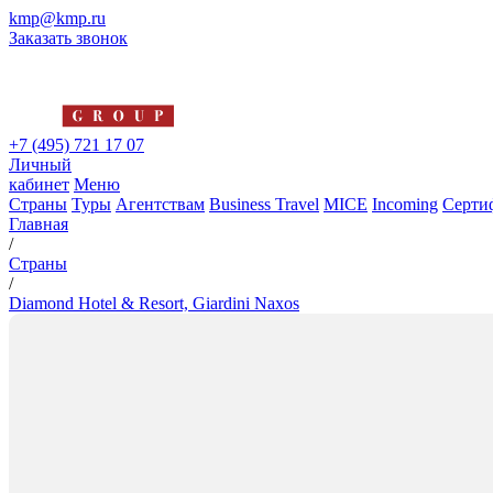
kmp@kmp.ru
Заказать звонок
+7 (495) 721 17 07
Личный
кабинет
Меню
Страны
Туры
Агентствам
Business Travel
MICE
Incoming
Серти
Главная
/
Страны
/
Diamond Hotel & Resort, Giardini Naxos
Diamond Hotel & Resort, Giard