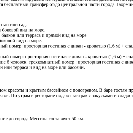
я бесплатный трансфер от/до центральной части города Таормин
нтан или сад.
 боковой вид на море.
балкон или терраса и прямой вид на море.
боковой вид на море.
ый номер: просторная гостиная с диван - кроватью (1,6 м) + спа
й номер: просторная гостиная с диван - кроватью (1,6 м) + спа
ие 6 человек, трехкомнатный номер : просторная гостиная с див
 или терраса и вид на море или бассейн.
лоном красоты и крытым бассейном с подогревом. В баре гостям 
ов. По утрам в ресторане подают завтрак с закусками и сладос
ние до города Мессина составляет 50 км.