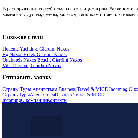
В распоряжении гостей номера с кондиционером, балконом с в
комнатой с душем, феном, халатом, тапочками и бесплатными
Похожие отели
Hellenia Yachting, Giardini Naxos
Rg Naxos Hotel, Giardini Naxos
Unahotels Naxos Beach, Giardini Naxos
Villa Daphne, Giardini Naxos
Отправить заявку
Страны
Туры
Агентствам
Business Travel & MICE
Incoming
О к
Страны
Туры
Агентствам
Business Travel & MICE
Incoming
О компании
Контакты