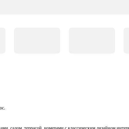
ос.
ми, садом, террасой, номерами с классическим дизайном интерь