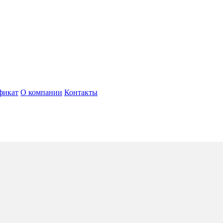
фикат
О компании
Контакты
ini Naxos
4*