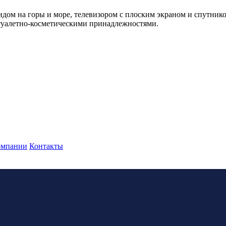
идом на горы и море, телевизором с плоским экраном и спутник
 туалетно-косметическими принадлежностями.
омпании
Контакты