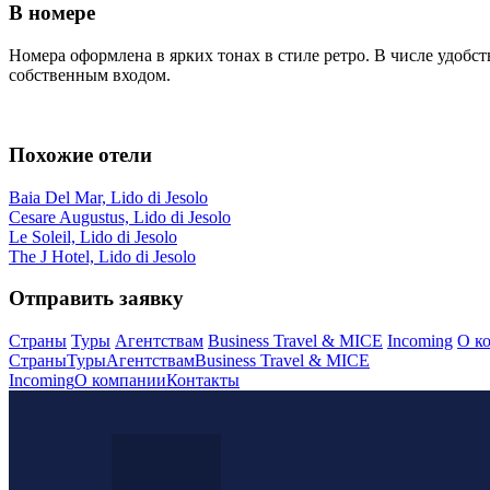
В номере
Номера оформлена в ярких тонах в стиле ретро. В числе удобс
собственным входом.
Похожие отели
Baia Del Mar, Lido di Jesolo
Cesare Augustus, Lido di Jesolo
Le Soleil, Lido di Jesolo
The J Hotel, Lido di Jesolo
Отправить заявку
Страны
Туры
Агентствам
Business Travel & MICE
Incoming
О к
Страны
Туры
Агентствам
Business Travel & MICE
Incoming
О компании
Контакты