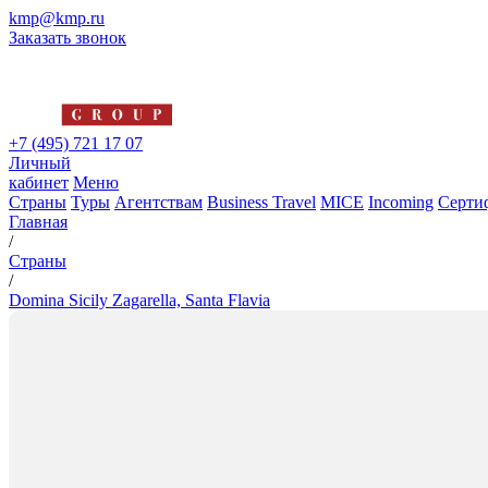
kmp@kmp.ru
Заказать звонок
+7 (495) 721 17 07
Личный
кабинет
Меню
Страны
Туры
Агентствам
Business Travel
MICE
Incoming
Серти
Главная
/
Страны
/
Domina Sicily Zagarella, Santa Flavia
Domina Sicily Zagarella, Santa 