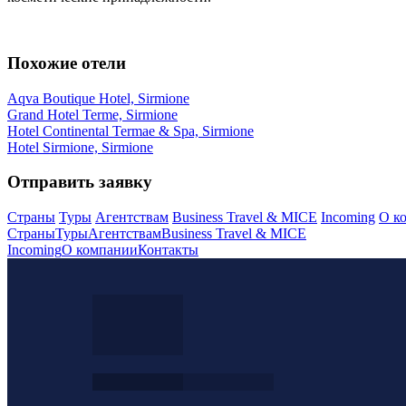
Похожие отели
Aqva Boutique Hotel, Sirmione
Grand Hotel Terme, Sirmione
Hotel Continental Termae & Spa, Sirmione
Hotel Sirmione, Sirmione
Отправить заявку
Страны
Туры
Агентствам
Business Travel & MICE
Incoming
О к
Страны
Туры
Агентствам
Business Travel & MICE
Incoming
О компании
Контакты