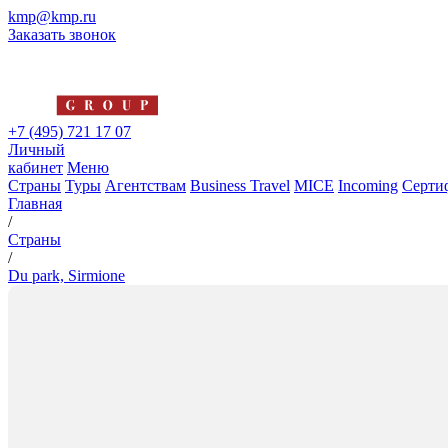
kmp@kmp.ru
Заказать звонок
+7 (495) 721 17 07
Личный
кабинет
Меню
Страны
Туры
Агентствам
Business Travel
MICE
Incoming
Серти
Главная
/
Страны
/
Du park, Sirmione
Du park, Sirmione
4*