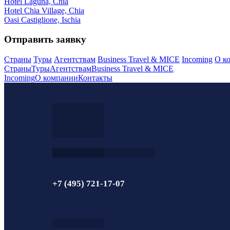
Hotel Laguna, Chia
Hotel Chia Village, Chia
Oasi Castiglione, Ischia
Отправить заявку
Страны
Туры
Агентствам
Business Travel & MICE
Incoming
О к
Страны
Туры
Агентствам
Business Travel & MICE
Incoming
О компании
Контакты
+7 (495) 721-17-07