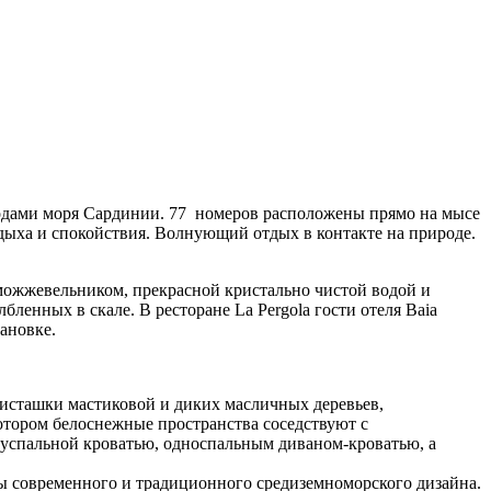
одами моря Сардинии. 77 номеров расположены прямо на мысе
дыха и спокойствия. Волнующий отдых в контакте на природе.
можжевельником, прекрасной кристально чистой водой и
енных в скале. В ресторане La Pergola гости отеля Baia
ановке.
,фисташки мастиковой и диких масличных деревьев,
котором белоснежные пространства соседствуют с
вуспальной кроватью, односпальным диваном-кроватью, а
ты современного и традиционного средиземноморского дизайна.