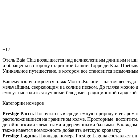
+17
Отель Baia Chia возвышается над великолепным длинным и ш
и обращены в сторону старинной башни Торре ди Киа. Пребыва
Уникальное путешествие, в котором все становится возможны
Вашему взору откроется пляж Монте-Когони – настоящее чудо
мельчайшим, сверкающим на солнце песком. До пляжа можно доб
смогут насладиться лучшими блюдами традиционной сардской 
Категории номеров
Prestige P
arco.
Погрузитесь в средиземную природу и ее аромат
расположившиеся на гранитном холме. Просторные, восхитител
дизайнерскими элементами и деревянными балками. В каждом н
также имеется возможность добавить детскую кроватку.
Prestige Laguna.
Площадь номера Prestige Laguna составляет в