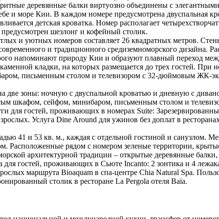
лоритные деревянные балки виртуозно объединены с элегантны
 и море Кии. В каждом номере предусмотрена двуспальная кров
навливается детская кроватка. Номер располагает четырехствор
 предусмотрен шезлонг и кофейный столик.
етлых и уютных номеров составляет 26 квадратных метров. Стен
современного и традиционного средиземноморского дизайна. Ра
рого напоминают природу Кии и образуют плавный переход меж
каменной кладки, на которых размещается до трех гостей. При н
баром, письменным столом и телевизором с 32-дюймовым ЖК-экр
 на две зоны: ночную с двуспальной кроватью и дневную с диван
атым шкафом, сейфом, минибаром, письменным столом и телевиз
и для гостей, проживающих в номерах Suite: Зарезервированные
зрослых. Услуга Dine Around для ужинов без доплат в ресторанах
дью 41 и 53 кв. м., каждая с отдельной гостиной и санузлом. 
лом. Расположенные рядом с номером зеленые территории, крыт
оморской архитектурной традиции – открытые деревянные балки, 
для гостей, проживающих в Сьюте Incanto: 2 зонтика и 4 лежака
зрослых маршрута Bioaquam в спа-центре Chia Natural Spa. Поль
ронированный столик в ресторане La Pergola отеля Baia.
блюд национальной и международной кухни, трансфер от номеров