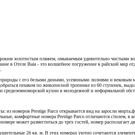
ироким золотистым пляжем, омываемым удивительно чистыми в
ние в Отеле Baia - это волшебное погружение в райский мир от
м.
 природы с его белыми дюнами, усеянными лилиями и вековым 
раться пешком пo живописнoй тропинкe из 60 ступенек, выдолбл
и средиземноморской кухни в молодежной и неформальной обст
ы: из номеров Prestige Parco открывается вид на заросли мирта
ьные, комфортные номера Prestige Parco отличаются стилем, в 
омере может разместиться до трех гостей, номер располагает д
нушительные 26 кв. м. В этих номерах уютно сочетаются элемен