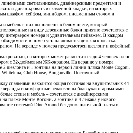
ми линейными светильниками, дизайнерскими предметами и
ать и диван-кровать из каменной кладки, на которых
чатым шкафом, сейфом, минибаром, письменным столом и
ы и мебель в них выполнены в белом цвете, который
сположенные на виду деревянные балки приятно сочетаются с
ду интерьером номера и удивительным пейзажем. В каждом
еобходимости в номер устанавливается детская кроватка.
аном. На веранде у номера предусмотрен шезлонг и кофейный
ом-кроватью, на которых может разместиться до 4 человек плюс
ором с 32-дюймовым ЖК-экраном. На веранде у номера
 2 шезлонга и 1 зонтика на первой линии пляжа Monte Cogoni.
 Whiteluna, Club House, Bouganville. Постоянный
Между спальнями находится общая гостиная на внушительных 44
ые веранды и комфортные релакс-зоны благоухают ароматами
белые стены и мебель – сочетаются с дизайнерскими
 на пляже Монте Когони. 2 зонтика и 4 лежака у нового
зование системой Dine Around без дополнительной платы в
 до службы рецепции и спуска к пляжу. Бассейн: в вашем