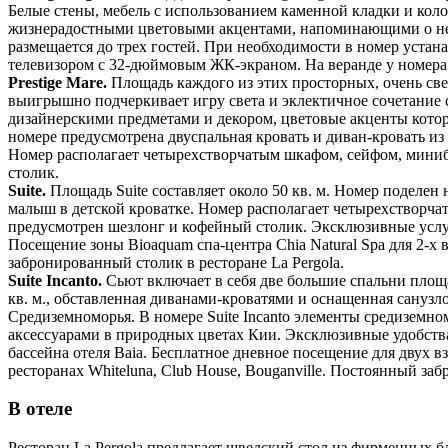
Белые стены, мебель с использованием каменной кладки и ко
жизнерадостными цветовыми акцентами, напоминающими о небе
размещается до трех гостей. При необходимости в номер уста
телевизором с 32-дюймовым ЖК-экраном. На веранде у номера
Prestige M
are.
Площадь каждого из этих просторных, очень св
выигрышно подчеркивает игру света и эклектичное сочетание 
дизайнерскими предметами и декором, цветовые акценты кото
номере предусмотрена двуспальная кровать и диван-кровать из 
Номер располагает четырехстворчатым шкафом, сейфом, мини
столик.
Suite.
Площадь Suite составляет около 50 кв. м. Номер поделен
малыш в детской кроватке. Номер располагает четырехстворч
предусмотрен шезлонг и кофейный столик. Эксклюзивные услуг
Посещение зоны Bioaquam спа-центра Chia Natural Spa для 2-х в
забронированный столик в ресторане La Pergola.
Suite Incanto.
Сьют включает в себя две большие спальни площа
кв. м., обставленная диванами-кроватями и оснащенная сануз
Средиземноморья. В номере Suite Incanto элементы средиземн
аксессуарами в природных цветах Кии. Эксклюзивные удобства 
бассейна отеля Baia. Бесплатное дневное посещение для двух в
ресторанах Whiteluna, Club House, Bouganville. Постоянный заб
В отеле
Ресторан La Pergola предлагает шведский стол из фирменных 