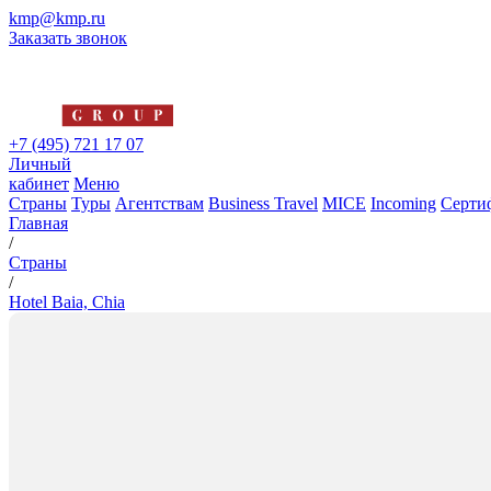
kmp@kmp.ru
Заказать звонок
+7 (495) 721 17 07
Личный
кабинет
Меню
Страны
Туры
Агентствам
Business Travel
MICE
Incoming
Серти
Главная
/
Страны
/
Hotel Baia, Chia
Hotel Baia, Chia
4*