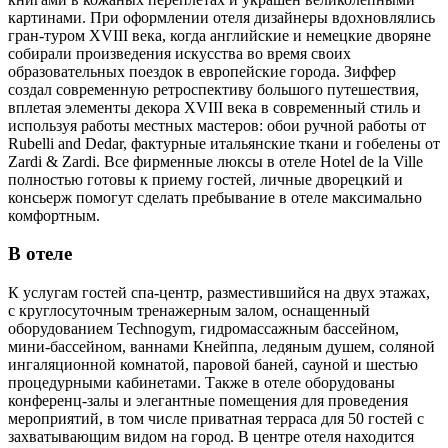
картинами. При оформлении отеля дизайнеры вдохновлялись
гран-туром XVIII века, когда английские и немецкие дворяне
собирали произведения искусства во время своих
образовательных поездок в европейские города. Зиффер
создал современную ретроспективу большого путешествия,
вплетая элементы декора XVIII века в современный стиль и
используя работы местных мастеров: обои ручной работы от
Rubelli and Dedar, фактурные итальянские ткани и гобелены от
Zardi & Zardi. Все фирменные люксы в отеле Hotel de la Ville
полностью готовы к приему гостей, личные дворецкий и
консьерж помогут сделать пребывание в отеле максимально
комфортным.
В отеле
К услугам гостей спа-центр, разместившийся на двух этажах,
с круглосуточным тренажерным залом, оснащенный
оборудованием Technogym, гидромассажным бассейном,
мини-бассейном, ваннами Кнейппа, ледяным душем, соляной
ингаляционной комнатой, паровой баней, сауной и шестью
процедурными кабинетами. Также в отеле оборудованы
конференц-залы и элегантные помещения для проведения
мероприятий, в том числе приватная терраса для 50 гостей с
захватывающим видом на город. В центре отеля находится