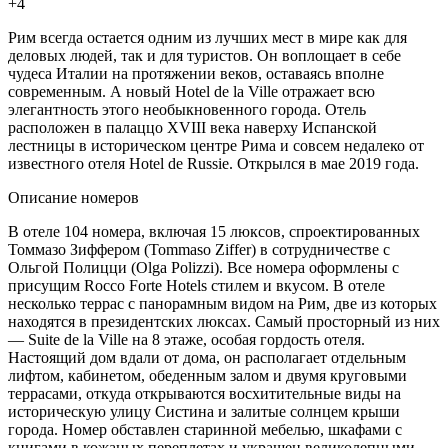
+4
Рим всегда остается одним из лучших мест в мире как для
деловых людей, так и для туристов. Он воплощает в себе
чудеса Италии на протяжении веков, оставаясь вполне
современным. А новый Hotel de la Ville отражает всю
элегантность этого необыкновенного города. Отель
расположен в палаццо XVIII века наверху Испанской
лестницы в историческом центре Рима и совсем недалеко от
известного отеля Hotel de Russie. Открылся в мае 2019 года.
Описание номеров
В отеле 104 номера, включая 15 люксов, спроектированных
Томмазо Зиффером (Tommaso Ziffer) в сотрудничестве с
Ольгой Полицци (Olga Polizzi). Все номера оформлены с
присущим Rocco Forte Hotels стилем и вкусом. В отеле
несколько террас с панорамным видом на Рим, две из которых
находятся в президентских люксах. Самый просторный из них
— Suite de la Ville на 8 этаже, особая гордость отеля.
Настоящий дом вдали от дома, он располагает отдельным
лифтом, кабинетом, обеденным залом и двумя круговыми
террасами, откуда открываются восхитительные виды на
историческую улицу Систина и залитые солнцем крыши
города. Номер обставлен старинной мебелью, шкафами с
книгами в кожаных переплетах и украшен великолепными