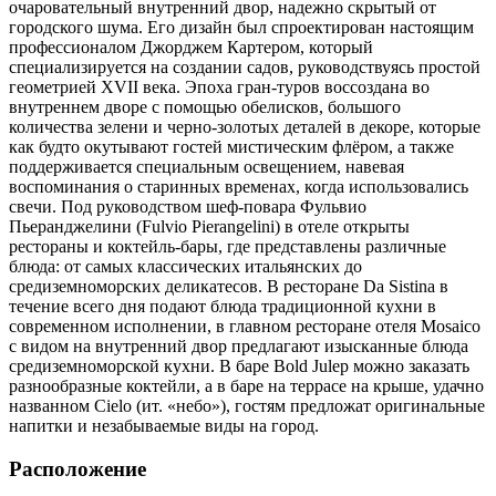
очаровательный внутренний двор, надежно скрытый от
городского шума. Его дизайн был спроектирован настоящим
профессионалом Джорджем Картером, который
специализируется на создании садов, руководствуясь простой
геометрией XVII века. Эпоха гран-туров воссоздана во
внутреннем дворе с помощью обелисков, большого
количества зелени и черно-золотых деталей в декоре, которые
как будто окутывают гостей мистическим флёром, а также
поддерживается специальным освещением, навевая
воспоминания о старинных временах, когда использовались
свечи. Под руководством шеф-повара Фульвио
Пьеранджелини (Fulvio Pierangelini) в отеле открыты
рестораны и коктейль-бары, где представлены различные
блюда: от самых классических итальянских до
средиземноморских деликатесов. В ресторане Da Sistina в
течение всего дня подают блюда традиционной кухни в
современном исполнении, в главном ресторане отеля Mosaico
с видом на внутренний двор предлагают изысканные блюда
средиземноморской кухни. В баре Bold Julep можно заказать
разнообразные коктейли, а в баре на террасе на крыше, удачно
названном Cielo (ит. «небо»), гостям предложат оригинальные
напитки и незабываемые виды на город.
Расположение