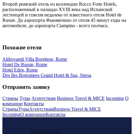
Второй римский отель из коллекции Rocco Forte Hotels,
расположенный в палаццо XVIII века над Испанской
лестницей и совсем недалеко от известного отеля Hotel de
Russie. До аэропорта Фьюмичино от отеля 45 минут езды на
автомобиле, до аэропорта Ciampino - всего полчаса.
Похожие отели
Aldrovandi Villa Borghese, Rome
Hotel De Russie, Rome
Hotel Eden, Rome
Des Iles Borromees Grand Hotel & Spa, Stresa
Отправить заявку
Страны
Туры
Агентствам
Business Travel & MICE
Incoming
О
компании
Контакты
Страны
Туры
Агентствам
Business Travel & MICE
Incoming
О компании
Контакты