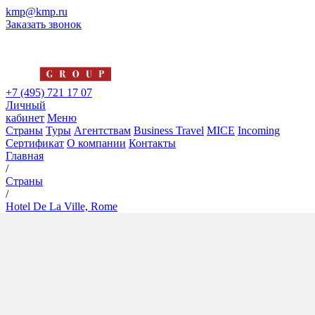
kmp@kmp.ru
Заказать звонок
+7 (495) 721 17 07
Личный
кабинет
Меню
Страны
Туры
Агентствам
Business Travel
MICE
Incoming
Сертификат
О компании
Контакты
Главная
/
Страны
/
Hotel De La Ville, Rome
Hotel De La Ville, Rome
5*