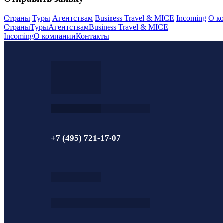
Страны
Туры
Агентствам
Business Travel & MICE
Incoming
О к
Страны
Туры
Агентствам
Business Travel & MICE
Incoming
О компании
Контакты
+7 (495) 721-17-07