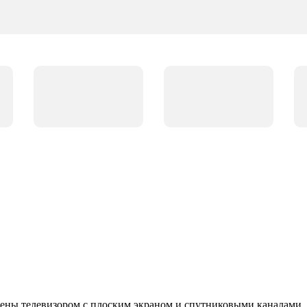
ены телевизором с плоским экраном и спутниковыми каналами. И