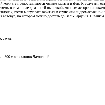
й комнате предоставляются мягкие халаты и фен. К услугам гос
остями, в том числе домашней выпечкой, мясным ассорти и сока
а склонах, гости могут расслабиться в сауне или гидромассажной
ся автобус, на котором можно доехать до Валь-Гардены. В вашем
, сауна.
 в 800 м от склонов Чампиной.