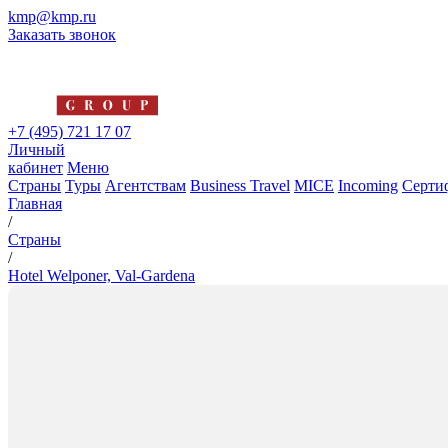
kmp@kmp.ru
Заказать звонок
+7 (495) 721 17 07
Личный
кабинет
Меню
Страны
Туры
Агентствам
Business Travel
MICE
Incoming
Серти
Главная
/
Страны
/
Hotel Welponer, Val-Gardena
Hotel Welponer, Val-Gardena
4