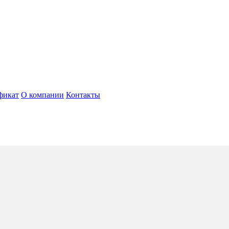
фикат
О компании
Контакты
rt, Livigno
4*