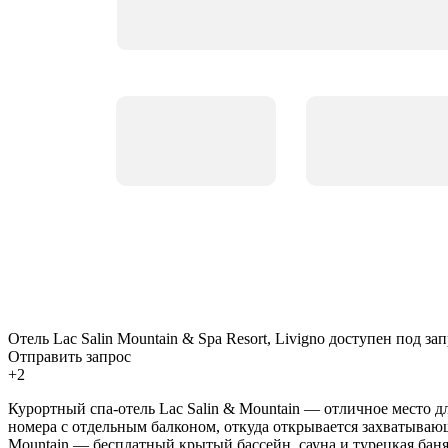
Отель Lac Salin Mountain & Spa Resort, Livigno доступен под зап
Отправить запрос
+2
Курортный спа-отель Lac Salin & Mountain — отличное место д
номера с отдельным балконом, откуда открывается захватывающ
Mountain — бесплатный крытый бассейн, сауна и турецкая бан