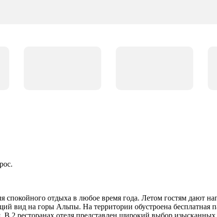
рос.
ля спокойного отдыха в любое время года. Летом гостям дают н
ий вид на горы Альпы. На территории обустроена бесплатная пар
я. В 2 ресторанах отеля представлен широкий выбор изысканных