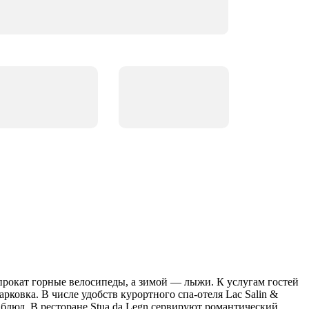
апрокат горные велосипеды, а зимой — лыжи. К услугам гостей
ковка. В числе удобств курортного спа-отеля Lac Salin &
 блюд. В ресторане Stua da Legn сервируют романтический