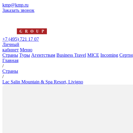
kmp@kmp.ru
Заказать звонок
+7 (495) 721 17 07
Личный
кабинет
Меню
Страны
Туры
Агентствам
Business Travel
MICE
Incoming
Серти
Главная
/
Страны
/
Lac Salin Mountain & Spa Resort, Livigno
Lac Salin Mountain & Spa Reso