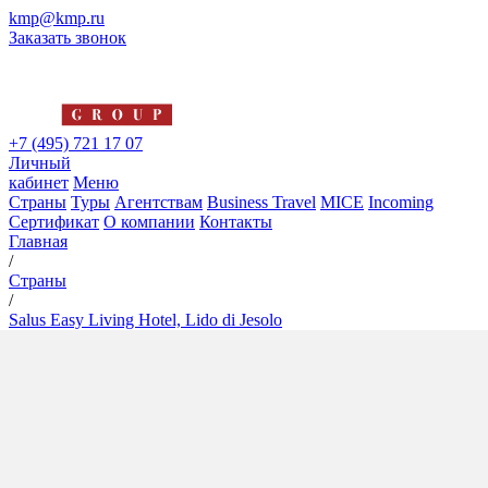
kmp@kmp.ru
Заказать звонок
+7 (495) 721 17 07
Личный
кабинет
Меню
Страны
Туры
Агентствам
Business Travel
MICE
Incoming
Сертификат
О компании
Контакты
Главная
/
Страны
/
Salus Easy Living Hotel, Lido di Jesolo
Salus Easy Living Hotel, Lido
di Jesolo
4*