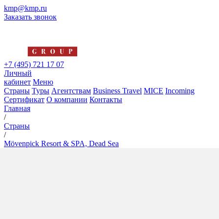
kmp@kmp.ru
Заказать звонок
+7 (495) 721 17 07
Личный
кабинет
Меню
Страны
Туры
Агентствам
Business Travel
MICE
Incoming
Сертификат
О компании
Контакты
Главная
/
Страны
/
Mövenpick Resort & SPA, Dead Sea
Mövenpick Resort & SPA,
Dead Sea
5*